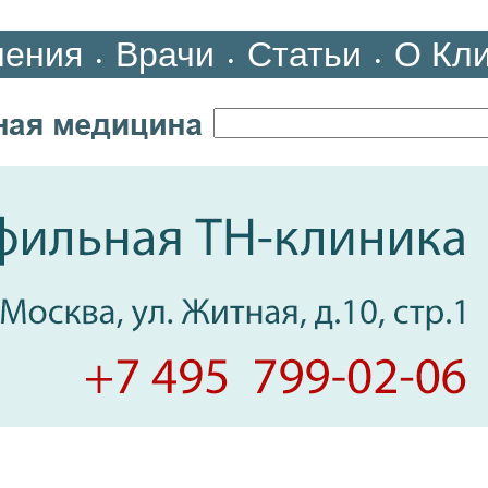
ления
Врачи
Статьи
О Кл
•
•
•