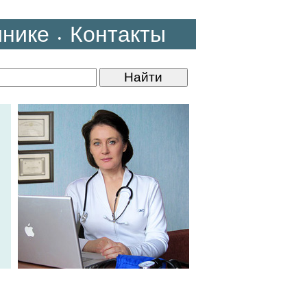
инике
Контакты
•