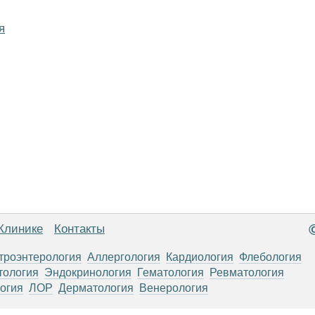
я
Клинике
Контакты
троэнтерология
Аллергология
Кардиология
Флебология
тология
Эндокринология
Гематология
Ревматология
огия
ЛОР
Дерматология
Венерология