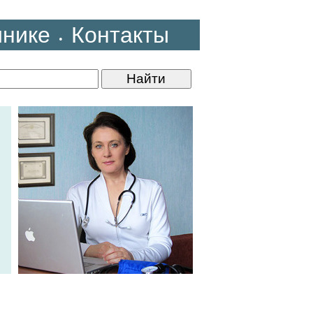
инике
Контакты
•