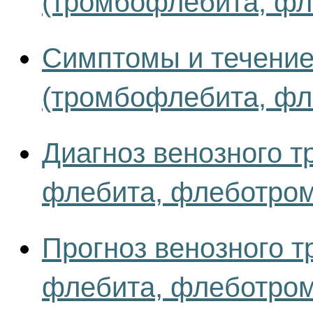
(тромбофлебита, фл
Симптомы и течение
(тромбофлебита, фл
Диагноз венозного 
флебита, флеботром
Прогноз венозного 
флебита, флеботром