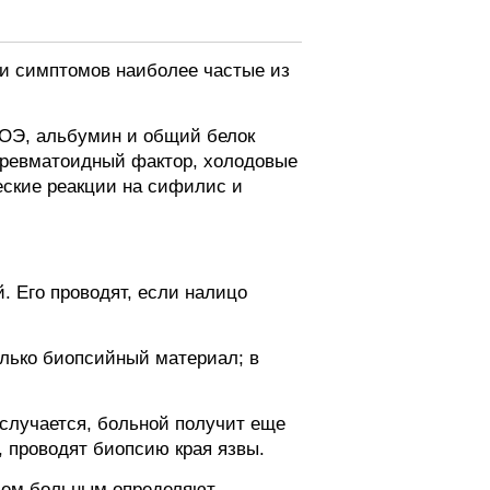
ти симптомов наиболее частые из
СОЭ, альбумин и общий белок
, ревматоидный фактор, холодовые
ческие реакции на сифилис и
 Его проводят, если налицо
лько биопсийный материал; в
о случается, больной получит еще
, проводят биопсию края язвы.
Всем больным определяют