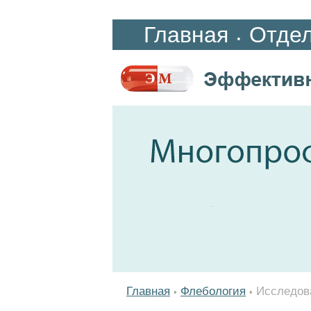
Главная
Отде
•
Главная
Флебология
Исследова
•
•