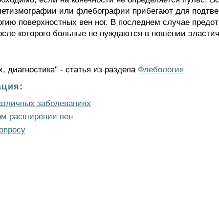
летизмографии или флебографии прибегают для подтвер
огию поверхностных вен ног. В последнем случае предо
осле которого больные не нуждаются в ношении эластич
, диагностика" - статья из раздела
Флебология
ция:
различных заболеваниях
ном расширении вен
опросу