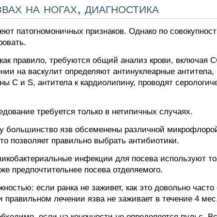
вах на ногах, диагностика
меют патогномоничных признаков. Однако по совокупнос
ровать.
как правило, требуются общий анализ крови, включая 
рении на васкулит определяют антинуклеарные антитела
ны С и S, антитела к кардиолипину, проводят серологи
дование требуется только в нетипичных случаях.
ку большинство язв обсеменены различной микрофлорой.
это позволяет правильно выбрать антибиотики.
микобактериальные инфекции для посева используют то
оже предпочтительнее посева отделяемого.
жностью: если ранка не заживет, как это довольно част
ри правильном лечении язва не заживает в течение 4 мес
бходимо, если на конечности не определяется пульс. 