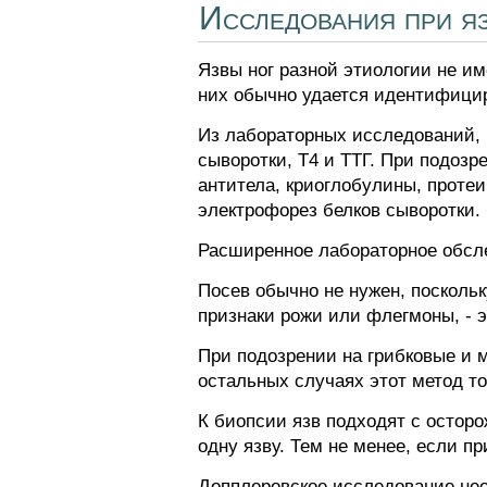
Исследования при яз
Язвы ног разной этиологии не и
них обычно удается идентифици
Из лабораторных исследований, 
сыворотки, Т4 и ТТГ. При подоз
антитела, криоглобулины, протеи
электрофорез белков сыворотки.
Расширенное лабораторное обсле
Посев обычно не нужен, посколь
признаки рожи или флегмоны, - 
При подозрении на грибковые и 
остальных случаях этот метод т
К биопсии язв подходят с осторо
одну язву. Тем не менее, если п
Допплеровское исследование нео