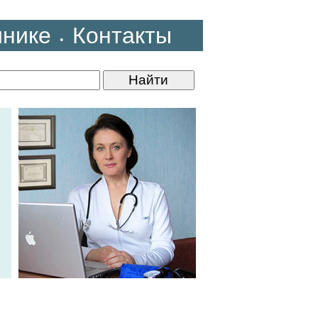
инике
Контакты
•