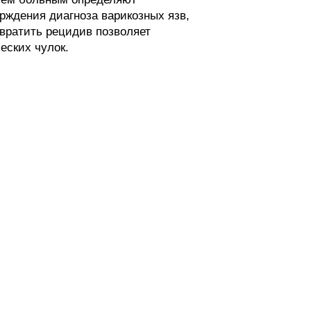
ждения диагноза варикозных язв,
твратить рецидив позволяет
еских чулок.