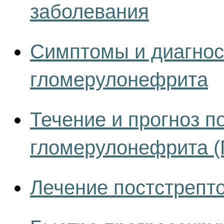
заболевания
Симптомы и диагнос
гломерулонефрита
Течение и прогноз п
гломерулонефрита 
Лечение постстрепт