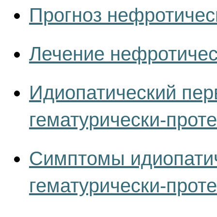
Прогноз нефротичес
Лечение нефротичес
Идиопатический пер
гематурически-прот
Симптомы идиопатич
гематурически-прот