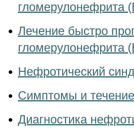
гломерулонефрита 
Лечение быстро про
гломерулонефрита 
Нефротический синд
Симптомы и течение
Диагностика нефрот