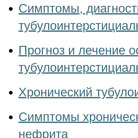
Симптомы, диагност
тубулоинтерстициал
Прогноз и лечение 
тубулоинтерстициал
Хронический тубуло
Симптомы хроническ
нефрита