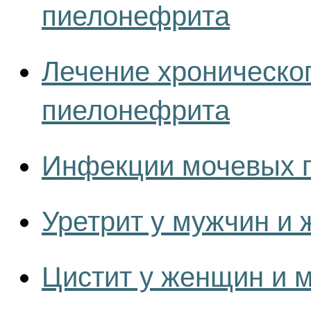
пиелонефрита
Лечение хроническо
пиелонефрита
Инфекции мочевых пу
Уретрит у мужчин и
Цистит у женщин и 