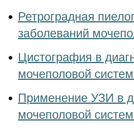
Ретроградная пиело
заболеваний мочепо
Цистография в диаг
мочеполовой систе
Применение УЗИ в д
мочеполовой систе