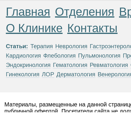
Главная
Отделения
В
О Клинике
Контакты
Статьи:
Терапия
Неврология
Гастроэнтерол
Кардиология
Флебология
Пульмонология
Пр
Эндокринология
Гематология
Ревматология
Гинекология
ЛОР
Дерматология
Венерологи
Материалы, размещенные на данной странице
публичной офертой. Посетители сайта не дол
рекомендаций. ООО «ТН-Клиника» не несёт о
возникшие в результате использования инфо