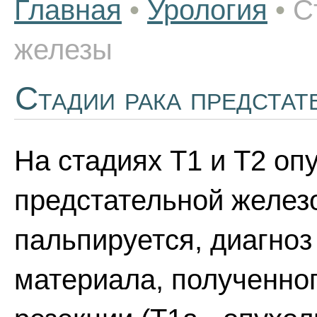
Главная
•
Урология
•
С
железы
Стадии рака предстат
На стадиях Т1 и Т2 оп
предстательной железо
пальпируется, диагноз
материала, полученно