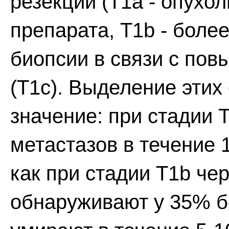
резекции (Т1а - опухо
препарата, T1b - боле
биопсии в связи с по
(Т1с). Выделение этих
значение: при стадии 
метастазов в течение 
как при стадии T1b че
обнаруживают у 35% б