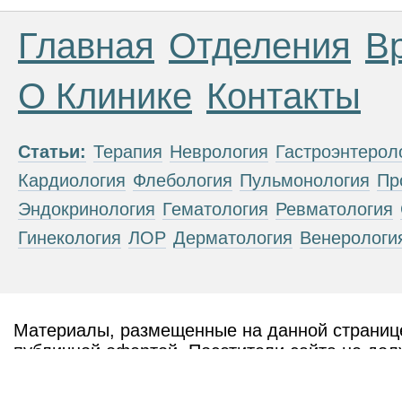
Главная
Отделения
В
О Клинике
Контакты
Статьи:
Терапия
Неврология
Гастроэнтерол
Кардиология
Флебология
Пульмонология
Пр
Эндокринология
Гематология
Ревматология
Гинекология
ЛОР
Дерматология
Венерологи
Материалы, размещенные на данной странице
публичной офертой. Посетители сайта не дол
рекомендаций. ООО «ТН-Клиника» не несёт о
возникшие в результате использования инфо