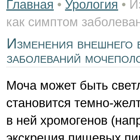
Главная
•
Урология
•
И
как симптом заболева
Изменения внешнего 
заболеваний мочепол
Моча может быть свет
становится темно-жел
в ней хромогенов (нап
экскреция пищевых пи