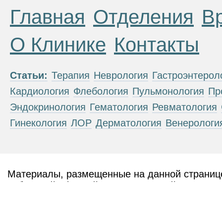
Главная
Отделения
В
О Клинике
Контакты
Статьи:
Терапия
Неврология
Гастроэнтерол
Кардиология
Флебология
Пульмонология
Пр
Эндокринология
Гематология
Ревматология
Гинекология
ЛОР
Дерматология
Венерологи
Материалы, размещенные на данной странице
публичной офертой. Посетители сайта не дол
рекомендаций. ООО «ТН-Клиника» не несёт о
возникшие в результате использования инфо