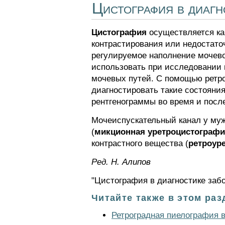
Цистография в диаг
Цистография
осуществляется как
контрастирования или недостато
регулируемое наполнение мочевог
использовать при исследовании 
мочевых путей. С помощью ретро
диагностировать такие состояни
рентгенограммы во время и посл
Мочеиспускательный канал у муж
(
микционная уретроцистограф
контрастного вещества (
ретроур
Ред. Н. Алипов
"Цистография в диагностике заб
Читайте также в этом раз
Ретроградная пиелография 