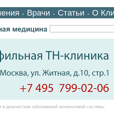
ления
Врачи
Статьи
О Кл
•
•
•
 в диагностике заболеваний мочеполовой системы