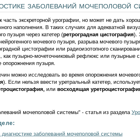
ностике заболеваний мочеполовой 
 часть экскреторной урографии, но может не дать хорош
чного наполнения. В таких случаях для адекватной виз
о пузыря через катетер (
ретроградная цистография
).
нейрогенного мочевого пузыря, разрыва мочевого пуз
градной цистографии или радиоизотопного сканирован
я, как пузырно-мочеточниковый рефлюкс или пузырные 
е опорожнения пузыря.
чин можно исследовать во время опорожнения мочевог
ия
). Если нельзя ввести уретральный катетер, используе
етроцистография,
или
восходящая уретроцистографи
олеваний мочеполовой системы" - статья из раздела
Уро
деле:
в диагностике заболеваний мочеполовой системы