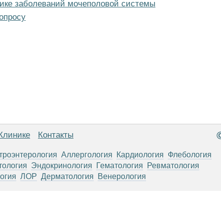
ике заболеваний мочеполовой системы
опросу
Клинике
Контакты
троэнтерология
Аллергология
Кардиология
Флебология
тология
Эндокринология
Гематология
Ревматология
огия
ЛОР
Дерматология
Венерология
анице, носят информационный характер и не являются публичной