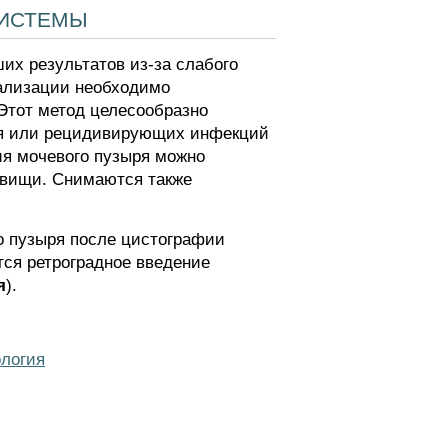
системы
их результатов из-за слабого
уализации необходимо
 Этот метод целесообразно
ыря или рецидивирующих инфекций
ия мочевого пузыря можно
свищи. Снимаются также
о пузыря после цистографии
тся ретроградное введение
я
).
логия