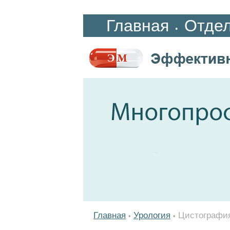
Главная
Отде
•
Главная
Урология
Цистография
•
•