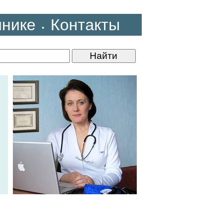
инике
Контакты
•