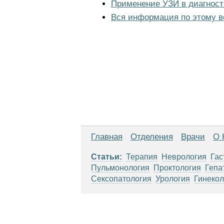
Применение УЗИ в диагност
Вся информация по этому в
Главная
Отделения
Врачи
О 
Статьи:
Терапия
Неврология
Гас
Пульмонология
Проктология
Гепа
Сексопатология
Урология
Гинекол
Материалы, размещенные на данной стр