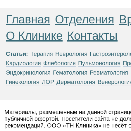
Главная
Отделения
В
О Клинике
Контакты
Статьи:
Терапия
Неврология
Гастроэнтерол
Кардиология
Флебология
Пульмонология
Пр
Эндокринология
Гематология
Ревматология
Гинекология
ЛОР
Дерматология
Венерологи
Материалы, размещенные на данной странице
публичной офертой. Посетители сайта не дол
рекомендаций. ООО «ТН-Клиника» не несёт о