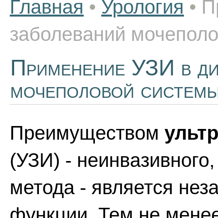
Главная
•
Урология
•
П
заболеваний мочепол
Применение УЗИ в ди
мочеполовой систем
Преимуществом
ульт
(УЗИ) - неинвазивного
метода - является нез
функции. Тем не мене