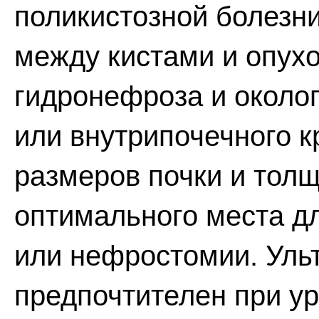
поликистозной болезн
между кистами и опух
гидронефроза и около
или внутрипочечного к
размеров почки и тол
оптимального места д
или нефростомии. Уль
предпочтителен при у