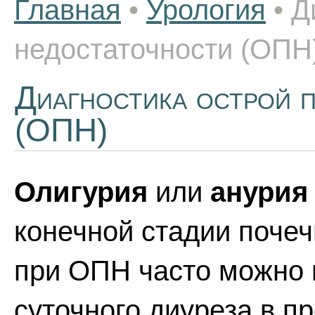
Главная
•
Урология
•
Д
недостаточности (ОПН
Диагностика острой 
(ОПН)
Олигурия
или
анурия
конечной стадии почеч
при ОПН часто можно 
суточного диуреза в пр