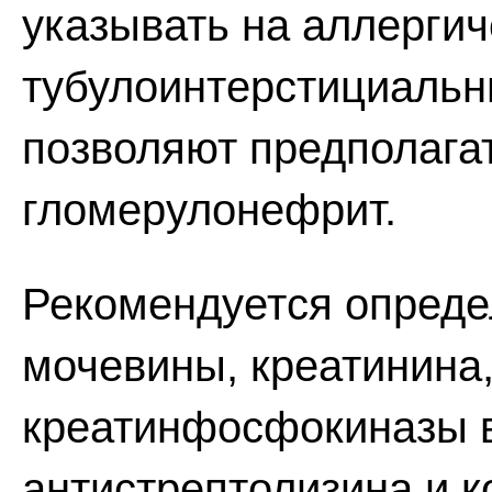
указывать на аллергич
тубулоинтерстициальн
позволяют предполагат
гломерулонефрит.
Рекомендуется определ
мочевины, креатинина,
креатинфосфокиназы в
антистрептолизина и 