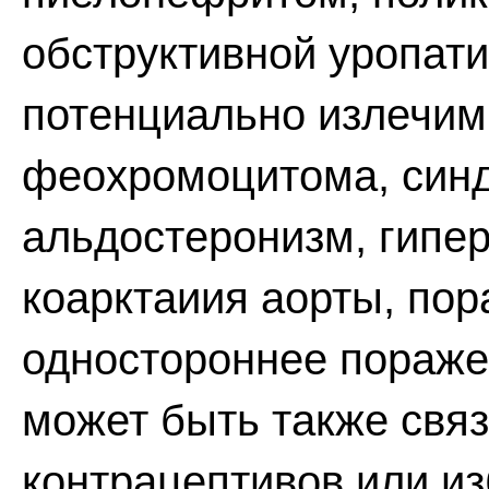
обструктивной уропати
потенциально излечим
феохромоцитома, синд
альдостеронизм, гипер
коарктаиия аорты, пор
одностороннее пораже
может быть также свя
контрацептивов или и