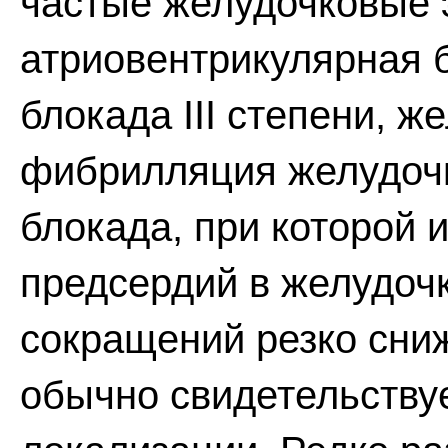
частые желудочковые 
атриовентрикулярная б
блокада III степени, ж
фибрилляция желудочк
блокада, при которой 
предсердий в желудоч
сокращений резко сниж
обычно свидетельству