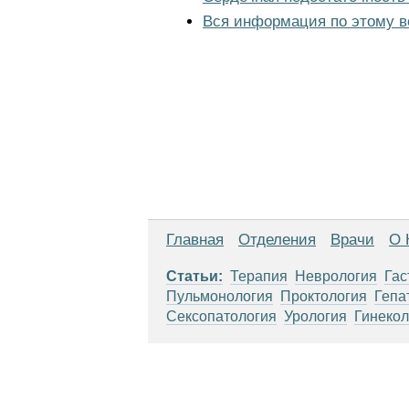
Вся информация по этому в
Главная
Отделения
Врачи
О 
Статьи:
Терапия
Неврология
Гас
Пульмонология
Проктология
Гепа
Сексопатология
Урология
Гинекол
Материалы, размещенные на данной стр
использовать их в качестве медицински