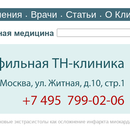
ления
Врачи
Статьи
О Кл
•
•
•
овые экстрасистолы как осложнение инфаркта миокард