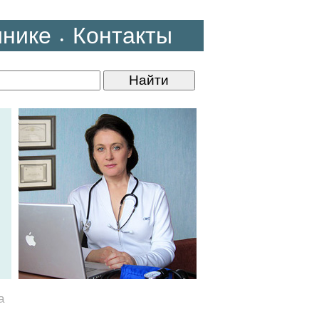
инике
Контакты
•
а