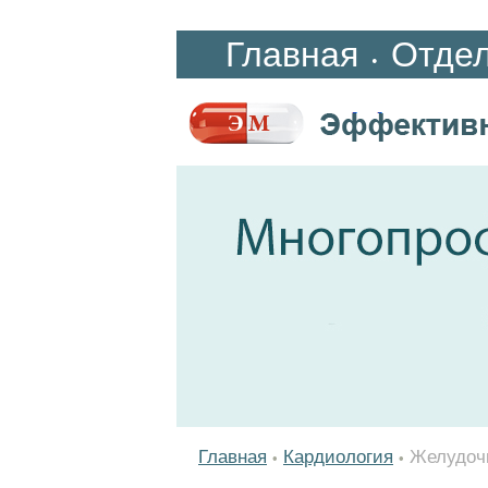
Главная
Отде
•
Главная
Кардиология
Желудочк
•
•