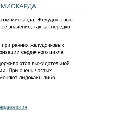
 миокарда
ктом миокарда. Желудочковые
е значение, так как нередко
е при ранних желудочковых
ризации сердечного цикла.
идерживаются выжидательной
дии. При очень частых
именяют лидокаин либо
ардиология