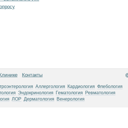
опросу
Клинике
Контакты
троэнтерология
Аллергология
Кардиология
Флебология
тология
Эндокринология
Гематология
Ревматология
огия
ЛОР
Дерматология
Венерология
анице, носят информационный характер и не являются публичной
х рекомендаций. ООО «ТН-Клиника» не несёт ответственности за в