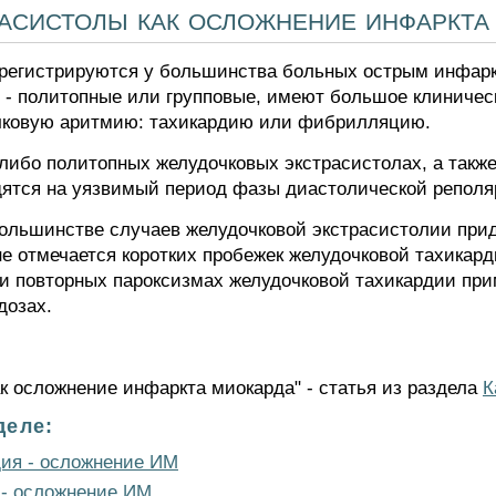
асистолы как осложнение инфаркта
регистрируются у большинства больных острым инфар
 - политопные или групповые, имеют большое клиническо
чковую аритмию: тахикардию или фибрилляцию.
либо политопных желудочковых экстрасистолах, а такж
одятся на уязвимый период фазы диастолической реполя
 большинстве случаев желудочковой экстрасистолии пр
 не отмечается коротких пробежек желудочковой тахикар
и повторных пароксизмах желудочковой тахикардии пр
дозах.
к осложнение инфаркта миокарда" - статья из раздела
К
деле:
дия - осложнение ИМ
 - осложнение ИМ