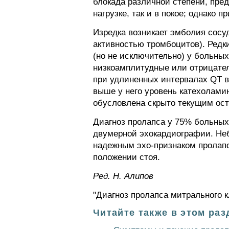
блокада различной степени, пре
нагрузке, так и в покое; однако 
Изредка возникает эмболия сосу
активностью тромбоцитов). Редк
(но не исключительно) у больны
низкоамплитудные или отрицатель
при удлиненных интервалах QT в 
выше у него уровень катехолами
обусловлена скрыто текущим ос
Диагноз пролапса у 75% больны
двумерной эхокардиографии. Неб
надежным эхо-признаком пролапс
положении стоя.
Ред. Н. Алипов
"Диагноз пролапса митрального к
Читайте также в этом раз