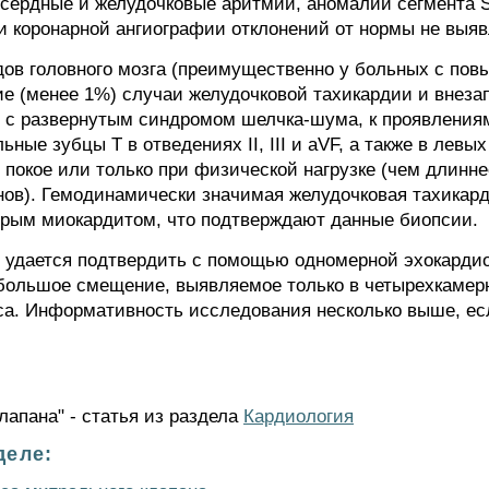
дсердные и желудочковые аритмии, аномалии сегмента S
при коронарной ангиографии отклонений от нормы не выяв
дов головного мозга (преимущественно у больных с по
ие (менее 1%) случаи желудочковой тахикардии и внез
х с развернутым синдромом шелчка-шума, к проявлениям
ные зубцы Т в отведениях II, III и aVF, а также в левы
покое или только при физической нагрузке (чем длинне
нов). Гемодинамически значимая желудочковая тахикар
трым миокардитом, что подтверждают данные биопсии.
х удается подтвердить с помощью одномерной эхокарди
ольшое смещение, выявляемое только в четырехкамерн
а. Информативность исследования несколько выше, есл
лапана" - статья из раздела
Кардиология
деле: