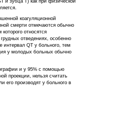
T и зубца Т) как при физической
ляется.
вышенной коагуляционной
апной смерти отмечаются обычно
 которого относятся
х грудных отведениях, особенно
е интервал QT у больного, тем
дия у молодых больных обычно
ографии и у 95% с помощью
ой проекции, нельзя считать
и его производят у больного в