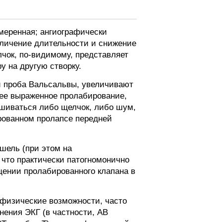
меренная; ангиографически
еличение длительности и снижение
чок, по-видимому, представляет
у на другую створку.
 проба Вальсальвы, увеличивают
лее выраженное пролабирование,
ушиваться либо щелчок, либо шум,
рованном пролапсе передней
шель (при этом на
 что практически патогномонично
щении пролабированного клапана в
 физические возможности, часто
нения ЭКГ (в частности, АВ