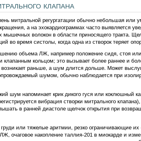
трального клапана
ень митральной регургатации обычно небольшая или у
кращения, а на эхокардиограммах часто выявляется ув
х мышечных волокон в области приносящего тракта. Щел
ий во время систолы, когда одна из створок теряет опор
шению объема ЛЖ, например положение сидя, стоя или
 клапанным кольцом; это вызывает более раннее и бо
ы возникает раньше, а шум длится дольше. Может высл
 сопровождаемый шумом, обычно наблюдается при изоли
кий шум напоминает крик дикого гуся или коклюшный ка
егистрируется вибрация створки митрального клапана),
слышать в ранней диастоле щелчок открытия при возвра
 груди или тяжелые аритмии, резко ограничивающие их
Ж, очаговое накопление таллия-201 в миокарде и изме