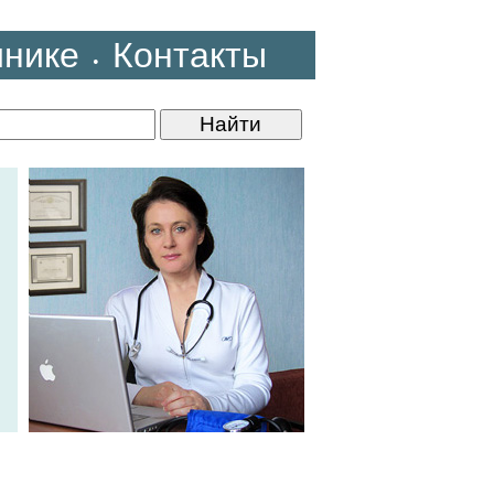
инике
Контакты
•