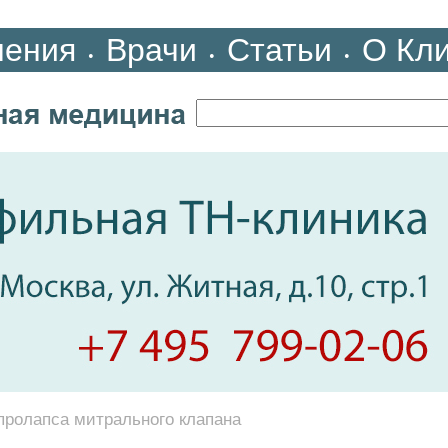
ления
Врачи
Статьи
О Кл
•
•
•
пролапса митрального клапана