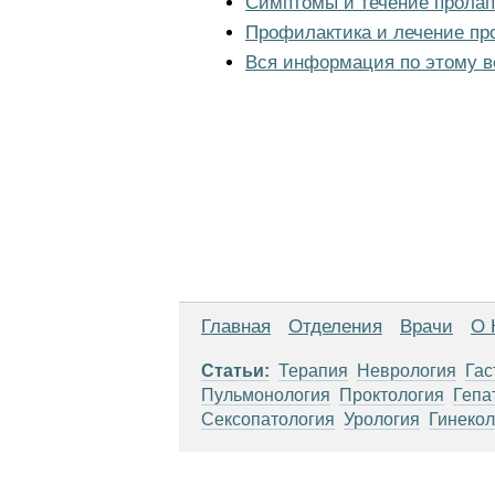
Симптомы и течение пролап
Профилактика и лечение пр
Вся информация по этому в
Главная
Отделения
Врачи
О 
Статьи:
Терапия
Неврология
Гас
Пульмонология
Проктология
Гепа
Сексопатология
Урология
Гинекол