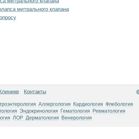
са митрального клапана
олапса митрального клапана
опросу
Клинике
Контакты
троэнтерология
Аллергология
Кардиология
Флебология
тология
Эндокринология
Гематология
Ревматология
огия
ЛОР
Дерматология
Венерология