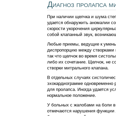
Диагноз пролапса ми
При наличии щелчка и шума степ
удается обнаружить аномалии со
скорости укорочения циркулярны
собой клапанный звук, возникающ
Любые приемы, ведущие к умень
диспропорцию между створками и
так что щелчок во время систол
либо их сочетание. Щелчок, не
створки митрального клапана.
В отдельных случаях систоличес
эхокардиограмме одновременно р
для пролапса. Иногда удается у
нормальное положение.
У больных с жалобами на боли в
отмечаются нарушения функции Л