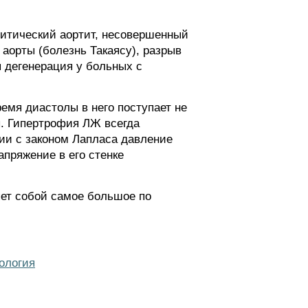
литический аортит, несовершенный
аорты (болезнь Такаясу), разрыв
 дегенерация у больных с
емя диастолы в него поступает не
ы. Гипертрофия ЛЖ всегда
вии с законом Лапласа давление
пряжение в его стенке
яет собой самое большое по
ология