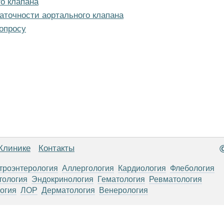
о клапана
аточности аортального клапана
опросу
Клинике
Контакты
троэнтерология
Аллергология
Кардиология
Флебология
тология
Эндокринология
Гематология
Ревматология
огия
ЛОР
Дерматология
Венерология