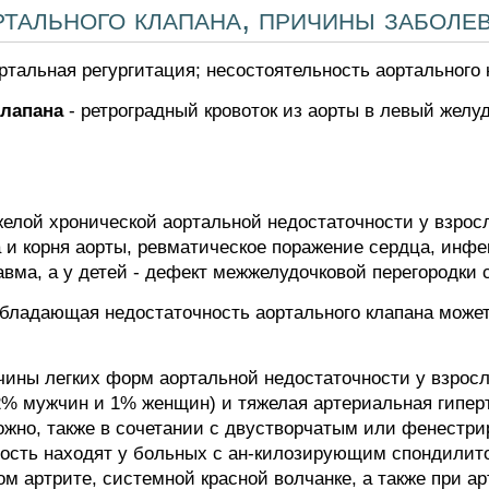
тального клапана, причины заболе
ртальная регургитация; несостоятельность аортального 
клапана
- ретроградный кровоток из аорты в левый желу
елой хронической аортальной недостаточности у взрос
а и корня аорты, ревматическое поражение сердца, инфе
вма, а у детей - дефект межжелудочковой перегородки 
бладающая недостаточность аортального клапана может
ины легких форм аортальной недостаточности у взрос
2% мужчин и 1% женщин) и тяжелая артериальная гипер
зможно, также в сочетании с двустворчатым или фенестр
ость находят у больных с ан-килозирующим спондилито
м артрите, системной красной волчанке, а также при ар