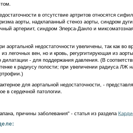
том.
едостаточности в отсутствие артритов относятся сифи
изма аорты, надклапанный стеноз аорты, синдром дуги 
очный артериит, синдром Элерса-Данло и миксоматозная
 аортальной недостаточности увеличены, так как во вр
 из легочных вен, но и кровь, регургитирующая из аорт
о дилатации - для поддержания давления. (В соответст
тенке к радиусу полости; при увеличении радиуса ЛЖ на
ертрофии.)
рактерное для аортальной недостаточности, - представл
ое в сердечной патологии.
апана, причины заболевания" - статья из раздела
Карди
деле: