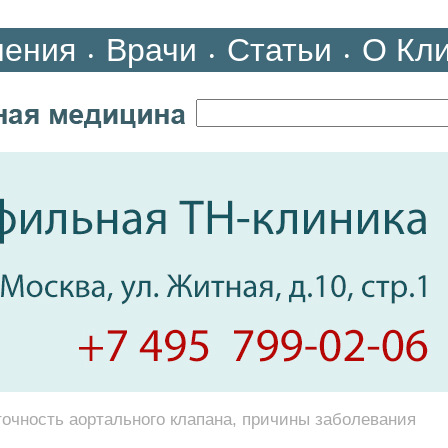
ления
Врачи
Статьи
О Кл
•
•
•
очность аортального клапана, причины заболевания