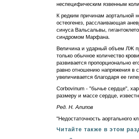
неспецифическим язвенным коли
К редким причинам аортальной н
остеогенез, расслаивающая аневр
синуса Вальсальвы, гигантоклет
синдромом Марфана.
Величина и ударный объем ЛЖ при
только обычное количество крови
развивается пропорционально ег
равно отношению напряжения в с
увеличивается благодаря ее гип
Corbovinum - "бычье сердце", ха
размеру и массе сердце, известн
Ред. Н. Алипов
"Недостаточность аортального кл
Читайте также в этом раз