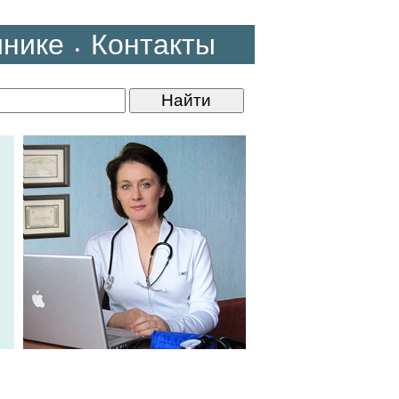
инике
Контакты
•