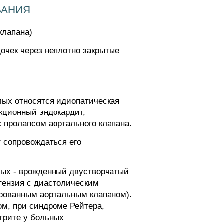
вания
клапана)
дочек через неплотно закрытые
лых относятся идиопатическая
кционный эндокардит,
с пролапсом аортального клапана.
 сопровождаться его
лых - врожденный двустворчатый
тензия с диастолическим
ированным аортальным клапаном).
м, при синдроме Рейтера,
трите у больных