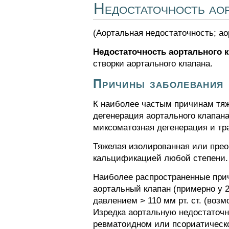
Недостаточность аор
(Аортальная недостаточность; ао
Недостаточность аортального 
створки аортального клапана.
Причины заболевания
К наиболее частым причинам тяж
дегенерация аортального клапан
миксоматозная дегенерация и тра
Тяжелая изолированная или прео
кальцификацией любой степени.
Наиболее распространенные прич
аортальный клапан (примерно у 
давлением > 110 мм рт. ст. (во
Изредка аортальную недостаточн
ревматоидном или псориатическо