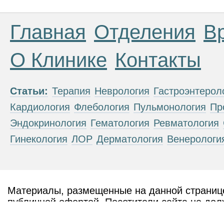
Главная
Отделения
В
О Клинике
Контакты
Статьи:
Терапия
Неврология
Гастроэнтерол
Кардиология
Флебология
Пульмонология
Пр
Эндокринология
Гематология
Ревматология
Гинекология
ЛОР
Дерматология
Венерологи
Материалы, размещенные на данной странице
публичной офертой. Посетители сайта не дол
рекомендаций. ООО «ТН-Клиника» не несёт о