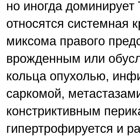
но иногда доминирует
относятся системная к
миксома правого пред
врожденным или обусл
кольца опухолью, инф
саркомой, метастазам
констриктивным перик
гипертрофируется и ра