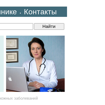
инике
Контакты
•
 кожных заболеваний