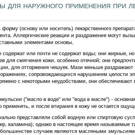
ы для наружного применения при л
орму (основу или носитель) лекарственного препарата,
ента. Аллергические реакции и раздражение могут вызы
оставными элементами основы.
 содержат или почти не содержат воды; они жирные, но
в для смягчения кожи, особенно отечной; они предпочт
ции, для отторжения чешуек. Мази меньше раздражают к
поражениях, сопровождающихся нарушением целости эп
пряжено с некоторыми неудобствами, они обеспечивают 
ульсии ("масло в воде" или "вода в масле") - основна
о применять, и после втирания в кожу не остается ощу
ально представляли собой водную или спиртовую сусп
ер, каламина); однако в настоящее время называемые т
в большинстве случаев являются масляными эмульсиями