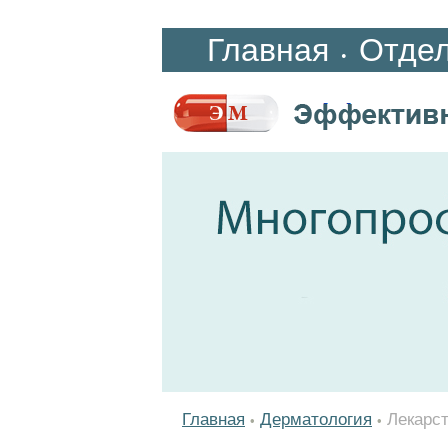
Главная
Отде
•
Главная
Дерматология
Лекарс
•
•