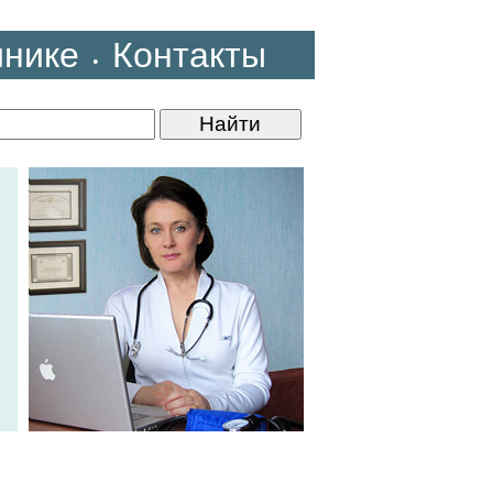
инике
Контакты
•