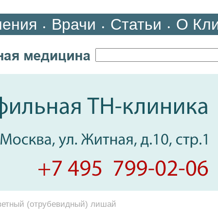
ления
Врачи
Статьи
О Кл
•
•
•
ветный (отрубевидный) лишай