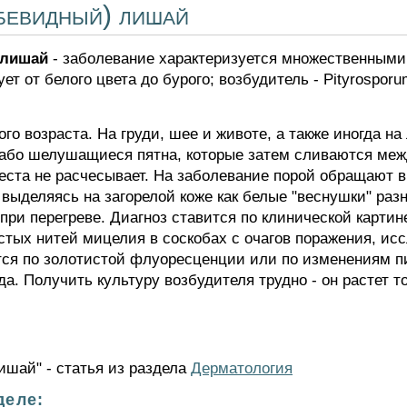
бевидный) лишай
 лишай
- заболевание характеризуется множественным
ет от белого цвета до бурого; возбудитель - Pityrosporu
 возраста. На груди, шее и животе, а также иногда на
лабо шелушащиеся пятна, которые затем сливаются ме
ста не расчесывает. На заболевание порой обращают вн
 выделяясь на загорелой коже как белые "веснушки" ра
 при перегреве. Диагноз ставится по клинической картин
лстых нитей мицелия в соскобах с очагов поражения, и
я по золотистой флуоресценции или по изменениям п
. Получить культуру возбудителя трудно - он растет т
ишай" - статья из раздела
Дерматология
деле: