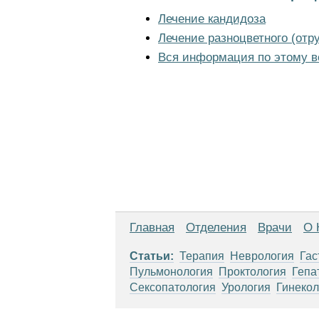
Лечение кандидоза
Лечение разноцветного (отр
Вся информация по этому в
Главная
Отделения
Врачи
О 
Статьи:
Терапия
Неврология
Гас
Пульмонология
Проктология
Гепа
Сексопатология
Урология
Гинекол