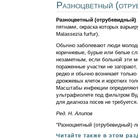
Разноцветный (отру
Разноцветный (отрубевидный)
пятнами, окраска которых варьиру
Malassezia furfur).
Обычно заболевают люди молодого
коричневые, бурые или белые с
незаметным, если больной эти ме
пораженные участки не загорают,
редко и обычно возникает только
дрожжевых клеток и коротких то
Масштабы инфекции определяютс
ультрафиолете под фильтром Вуда
для диагноза посев не требуется.
Ред. Н. Алипов
"Разноцветный (отрубевидный) л
Читайте также в этом раз