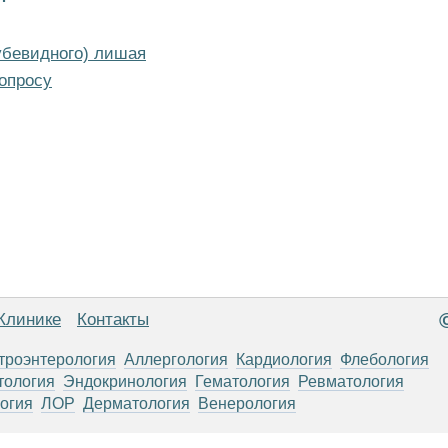
убевидного) лишая
опросу
Клинике
Контакты
троэнтерология
Аллергология
Кардиология
Флебология
тология
Эндокринология
Гематология
Ревматология
огия
ЛОР
Дерматология
Венерология