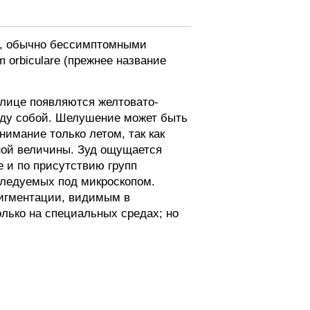
и, обычно бессимптомными
m orbiculare (прежнее название
 лице появляются желтовато-
жду собой. Шелушение может быть
имание только летом, так как
зной величины. Зуд ощущается
е и по присутствию групп
сследуемых под микроскопом.
игментации, видимым в
олько на специальных средах; но