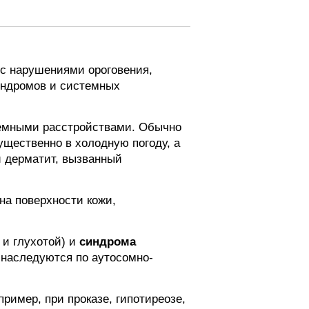
 с нарушениями ороговения,
индромов и системных
стемными расстройствами. Обычно
ущественно в холодную погоду, а
й дерматит, вызванный
а поверхности кожи,
 и глухотой) и
синдрома
 наследуются по аутосомно-
ример, при проказе, гипотиреозе,