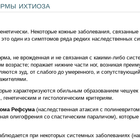
ормы ихтиоза
генетически. Некоторые кожные заболевания, связанные
 это один из симптомов ряда редких наследственных с
орма, не врожденная и не связанная с какими-либо си
 возрасте; поражает нижние части ног, возникая преим
ляются зуд, от слабого до умеренного, и сопутствующи
ражителями.
орые характеризуются обильным образованием чешуек н
 генетическим и гистологическим критериям.
дрома Рефсума
(наследственная атаксия с полиневритом
ная олигофрения со спастическим параличом), которые
блюдается при некоторых системных заболеваниях (нап