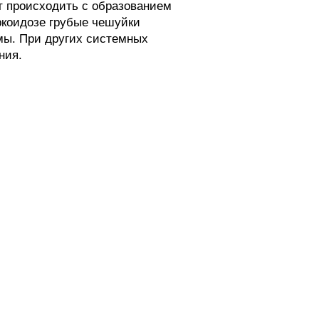
т происходить с образованием
аркоидозе грубые чешуйки
мы. При других системных
ния.