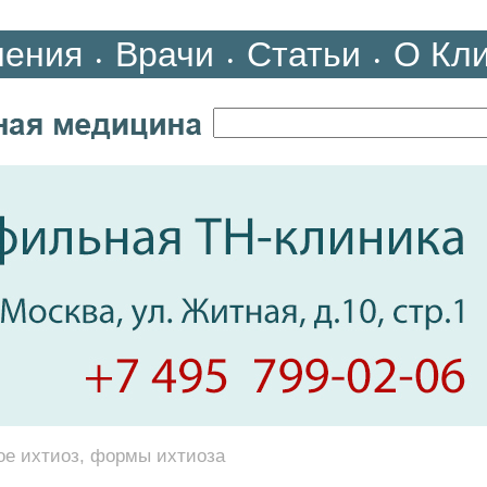
ления
Врачи
Статьи
О Кл
•
•
•
ое ихтиоз, формы ихтиоза