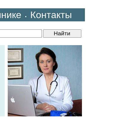
инике
Контакты
•