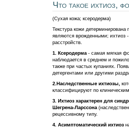
Что такое ихтиоз, ф
(Сухая кожа; ксеродерма)
Текстура кожи детерминирована 
являются врожденными; ихтиоз -
расстройств.
1. Ксеродерма
- самая мягкая ф
наблюдается в среднем и пожилом
также при частых купаниях. Появ
детергентами или другими разд
2.Наследственные ихтиозы,
кот
классифицируют по клиническим,
3. Ихтиоз характерен для син
Шегрена-Ларссона
(наследствен
рецессивному типу.
4. Асимптоматический ихтиоз
на