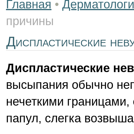
Главная
•
Дерматолог
причины
Диспластические нев
Диспластические не
высыпания обычно не
нечеткими границами, 
папул, слегка возвыш