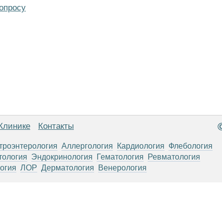
опросу
Клинике
Контакты
троэнтерология
Аллергология
Кардиология
Флебология
тология
Эндокринология
Гематология
Ревматология
огия
ЛОР
Дерматология
Венерология
анице, носят информационный характер и не являются публичной
х рекомендаций. ООО «ТН-Клиника» не несёт ответственности за в