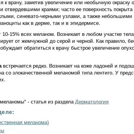
я к врачу, заметив увеличение или необычную окраску о
и отвердевшими краями; часто ее поверхность покрыта
клыми, синевато-черными узлами, а также небольшими 
аноциты как в дерме, так и в эпидермисе.
 10-15% всех меланом. Возникает в любом участке тела
ирует от жемчужной до серой и черной. Как правило, б
побуждает обратиться к врачу быстрое увеличение опух
а
встречается редко. Возникает на коже ладоней и подош
на со злокачественной меланомой типа лентиго. У пред
их.
 меланомы" - статья из раздела
Дерматология
деле:
ественная меланома)
мы