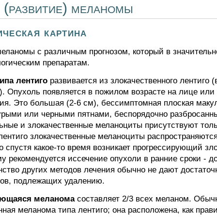
 (развитие) меланомы
ическая картина
еланомы с различным прогнозом, который в значительн
логическим препаратам.
ипа лентиго
развивается из злокачественного лентиго 
u). Опухоль появляется в пожилом возрасте на лице или
ия. Это большая (2-6 см), бессимптомная плоская маку
урыми или черными пятнами, беспорядочно разбросанны
ьные и злокачественные меланоциты присутствуют толь
лентиго злокачественные меланоциты распространяются
о спустя какое-то время возникает прогрессирующий зло
у рекомендуется иссечение опухоли в ранние сроки - до 
ство других методов лечения обычно не дают достаточн
ов, подлежащих удалению.
няющаяся меланома
составляет 2/3 всех меланом. Обыч
нная меланома типа лентиго; она расположена, как прав