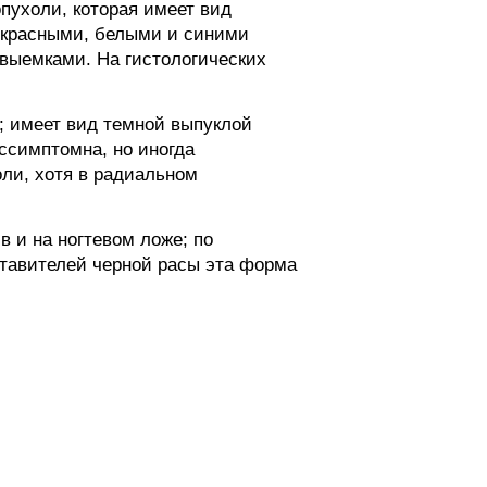
пухоли, которая имеет вид
 красными, белыми и синими
выемками. На гистологических
; имеет вид темной выпуклой
ессимптомна, но иногда
оли, хотя в радиальном
в и на ногтевом ложе; по
ставителей черной расы эта форма