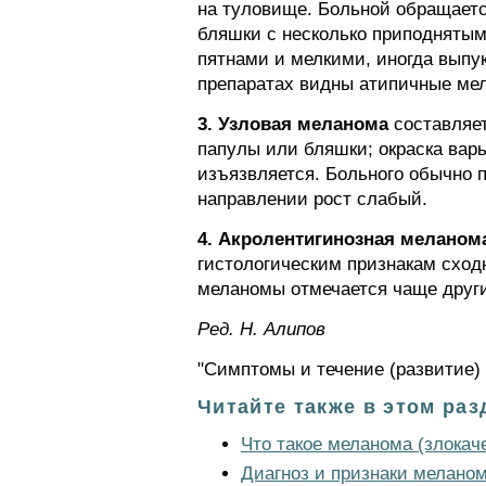
на туловище. Больной обращаетс
бляшки с несколько приподнятым
пятнами и мелкими, иногда выпу
препаратах видны атипичные мел
3. Узловая меланома
составляет
папулы или бляшки; окраска варь
изъязвляется. Больного обычно 
направлении рост слабый.
4. Акролентигинозная меланом
гистологическим признакам сход
меланомы отмечается чаще друг
Ред. Н. Алипов
"Симптомы и течение (развитие)
Читайте также в этом раз
Что такое меланома (злокач
Диагноз и признаки мелано