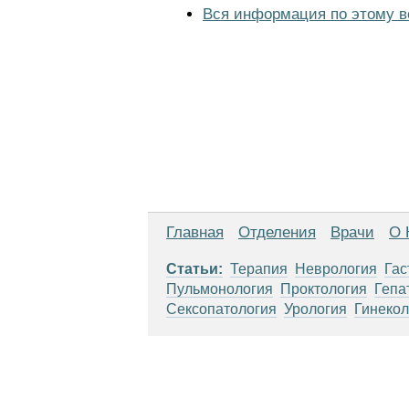
Вся информация по этому в
Главная
Отделения
Врачи
О 
Статьи:
Терапия
Неврология
Гас
Пульмонология
Проктология
Гепа
Сексопатология
Урология
Гинекол
Материалы, размещенные на данной стр
использовать их в качестве медицински