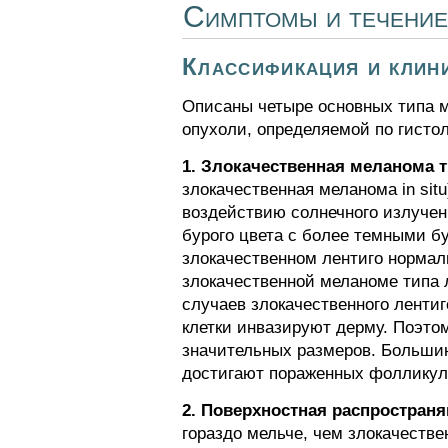
Симптомы и течение
Классификация и клин
Описаны четыре основных типа м
опухоли, определяемой по гисто
1. Злокачественная меланома т
злокачественная меланома in sit
воздействию солнечного излучен
бурого цвета с более темными б
злокачественном лентиго нормал
злокачественной меланоме типа 
случаев злокачественного лентиг
клетки инвазируют дерму. Поэтом
значительных размеров. Большин
достигают пораженных фолликул
2. Поверхностная распростра
гораздо мельче, чем злокачестве