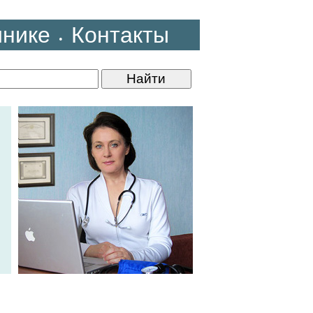
инике
Контакты
•