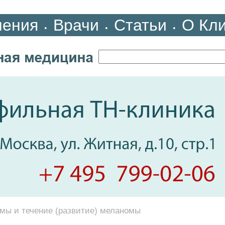
ления
Врачи
Статьи
О Кл
•
•
•
мы и течение (развитие) меланомы