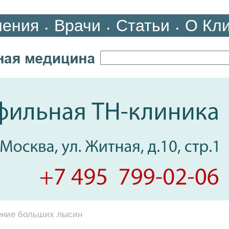
ления
Врачи
Статьи
О Кл
•
•
•
ение больших лысин