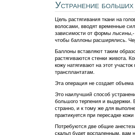
Устранение больших
Цель растягивания ткани на голо
волосами, вводят временные сил
зависимости от формы лысины,- 
чтобы баллоны расширялись. Чер
Баллоны вставляют таким образо
растягиваются стенки живота. К
кожу натягивают на этот участок
трансплантатам.
Эта операция не создает объема 
Это наилучший способ устранени
большого терпения и выдержки. В
странно, и к тому же для выполн
практикуется при пересадке кожи
Потребуются две общие анестези
скальп будет воспаленным, вам 