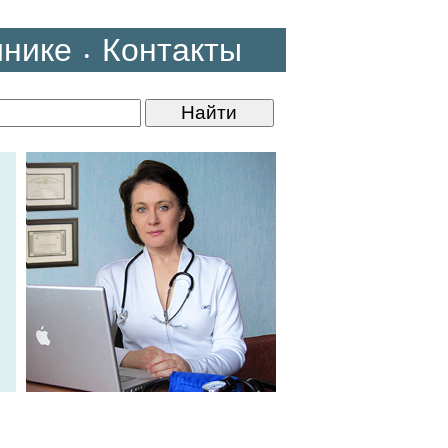
инике
Контакты
•