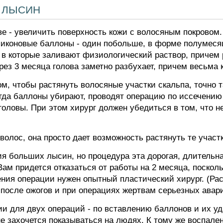
 лысин
ве - увеличить поверхность кожи с волосяным покровом.
иконовые баллоны - один побольше, в форме полумесяц
в которые заливают физиологический раствор, причем р
ез 3 месяца голова заметно разбухает, причем весьма 
м, чтобы растянуть волосяные участки скальпа, точно 
огда баллоны убирают, проводят операцию по иссечени
 головы. При этом хирург должен убедиться в том, что н
волос, она просто дает возможность растянуть те участк
я больших лысин, но процедура эта дорогая, длительна
ам придется отказаться от работы на 2 месяца, поскол
ения операции нужен опытный пластический хирург. (Ра
 после ожогов и при операциях жертвам серьезных авари
и для двух операций - по вставлению баллонов и их уд
не захочется показываться на людях. К тому же воспале