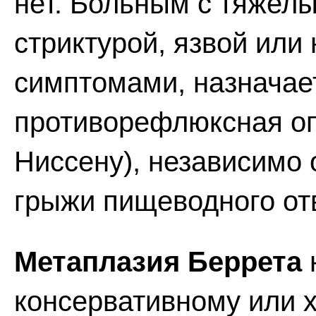
нет. Больным с тяжел
стриктурой, язвой ил
симптомами, назначае
противорефлюксная оп
Ниссену), независимо 
грыжи пищеводного от
Метаплазия Беррета
консервативному или 