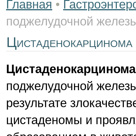
Главная
•
Гастроэнтер
поджелудочной желез
Цистаденокарцинома
Цистаденокарцинома
поджелудочной железы,
результате злокачест
цистаденомы и прояв