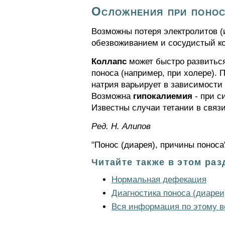
Осложнения при поно
Возможны потеря электролитов (
обезвоживанием и сосудистый к
Коллапс
может быстро развитьс
поноса (например, при холере). 
натрия варьирует в зависимост
Возможна
гипокалиемия
- при с
Известны случаи тетании в связ
Ред. Н. Алипов
"Понос (диарея), причины поноса
Читайте также в этом раз
Нормальная дефекация
Диагностика поноса (диареи
Вся информация по этому в