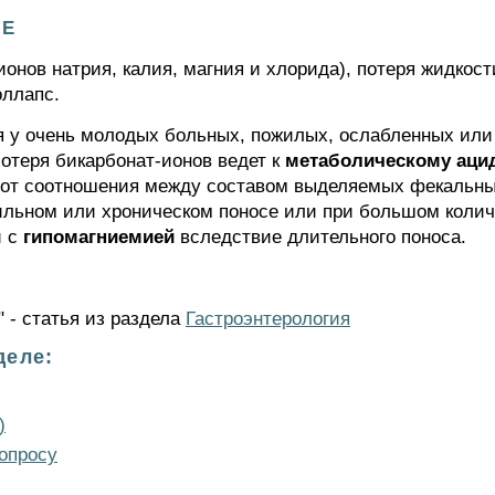
се
ионов натрия, калия, магния и хлорида), потеря жидко
оллапс.
я у очень молодых больных, пожилых, ослабленных ил
Потеря бикарбонат-ионов ведет к
метаболическому аци
и от соотношения между составом выделяемых фекальны
ильном или хроническом поносе или при большом колич
и с
гипомагниемией
вследствие длительного поноса.
" - статья из раздела
Гастроэнтерология
деле:
)
опросу