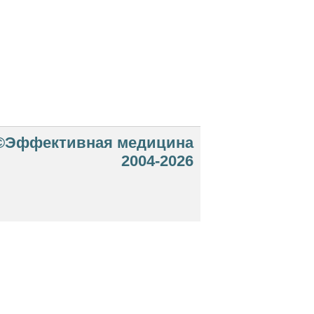
©Эффективная медицина
2004-2026
 офертой. Посетители сайта не должны
озможные негативные последствия,
ТЕСЬ С ВРАЧОМ