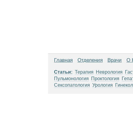
Главная
Отделения
Врачи
О 
Статьи:
Терапия
Неврология
Гас
Пульмонология
Проктология
Гепа
Сексопатология
Урология
Гинекол
Материалы, размещенные на данной стр
использовать их в качестве медицински
возникшие в результате использования
ЕСТЬ ПРОТИВО