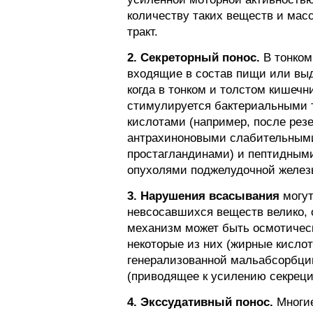
количеству таких веществ и масс
тракт.
2. Секреторный понос.
В тонком
входящие в состав пищи или выд
когда в тонком и толстом кишечн
стимулируется бактериальными т
кислотами (например, после рез
антрахиноновыми слабительными
простагландинами) и пептидным
опухолями поджелудочной желез
3. Нарушения всасывания
могут
невсосавшихся веществ велико, 
механизм может быть осмотическ
некоторые из них (жирные кисло
генерализованной мальабсорбции
(приводящее к усилению секреци
4. Экссудативный понос.
Многие