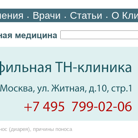
ления
Врачи
Статьи
О Кл
•
•
•
нос (диарея), причины поноса