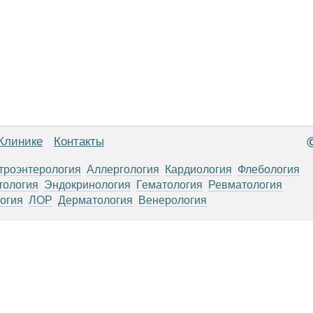
Клинике
Контакты
троэнтерология
Аллергология
Кардиология
Флебология
тология
Эндокринология
Гематология
Ревматология
огия
ЛОР
Дерматология
Венерология
анице, носят информационный характер и не являются публичной
х рекомендаций. ООО «ТН-Клиника» не несёт ответственности за в
 информации, размещенной на данной странице.
ПОКАЗАНИЯ, ПОСОВЕТУЙ