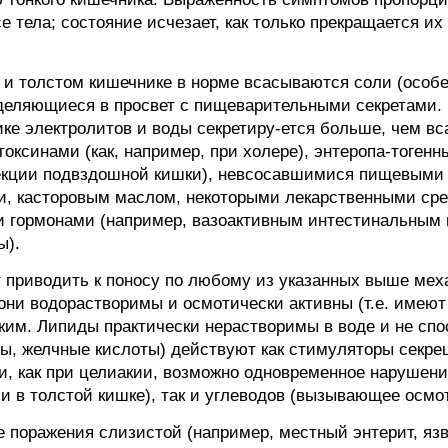
е тела; состояние исчезает, как только прекращается и
 и толстом кишечнике в норме всасываются соли (особе
еляющиеся в просвет с пищеварительными секретами. П
ике электролитов и воды секретиру-ется больше, чем в
оксинами (как, например, при холере), энтеропа-тоген
екции подвздошной кишки), невсосавшимися пищевыми 
, касторовым маслом, некоторыми лекарственными сре
и гормонами (например, вазоактивным интестинальным
ы).
 приводить к поносу по любому из указанных выше мех
они водорастворимы и осмотически активны (т.е. имеют
им. Липиды практически нерастворимы в воде и не спо
ты, желчные кислоты) действуют как стимуляторы секре
, как при целиакии, возможно одновременное нарушени
и в толстой кишке), так и углеводов (вызывающее осмот
 поражения слизистой (например, местный энтерит, язв