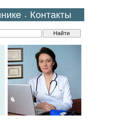
инике
Контакты
•