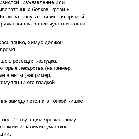
изистой, изъязвление или
ывороточных белков, крови и
 Если затронута слизистая прямой
прямая кишка более чувствительна
сасывание, химус должен
 время.
шок, резекция желудка,
которые лекарства (например,
ые агенты (например,
тимуляции его гладкой
ник замедляется и в тонкой кишке
 способствующим чрезмерному
одермии и наличие участков
аций.