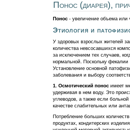
Понос (диарея), пр
Понос
- увеличение объема или 
Этиология и патофизи
У здоровых взрослых жителей зап
количества невсосавшихся компон
за исключением тех случаев, ког
нормальной. Поскольку фекалии 
Установление основной патофиз
заболевания и выбору соответст
1. Осмотический понос
имеет ме
удерживая в нем воду. Это прои
углеводов, а также если больно
качестве слабительных или анта
Потребление больших количеств 
продуктах, кондитерских изделия
усиленной моторной активностью