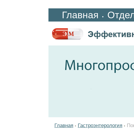
Главная
Отде
•
Главная
Гастроэнтерология
По
•
•