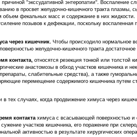
причиной "экссудативной энтеропатии". Воспаление сл
ванию в просвет желудочно-кишечного тракта плазмы, с
м объем фекальных масс и содержание в них жидкости.
усиление позывов к дефекации, поскольку воспаленная 
уса через кишечник.
Чтобы происходило нормальное в
поверхностью желудочно-кишечного тракта достаточное
мя контакта,
относятся резекция тонкой или толстой ки
ргические анастомозы в обход участков кишечника и не
репараты, слабительные средства), а также гуморальн
коряющие перемещение содержимого кишечника путем с
 в тех случаях, когда продвижение химуса через кишеч
ремя контакта
химуса с всасывающей поверхностью и
 сужение участков кишечника, его поражение при склер
нальной активностью в результате хирургических опер