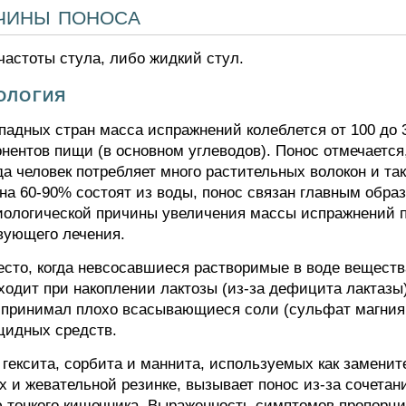
ичины поноса
частоты стула, либо жидкий стул.
ология
адных стран масса испражнений колеблется от 100 до 3
ентов пищи (в основном углеводов). Понос отмечается, 
да человек потребляет много растительных волокон и т
на 60-90% состоят из воды, понос связан главным обра
иологической причины увеличения массы испражнений 
вующего лечения.
сто, когда невсосавшиеся растворимые в воде веществ
сходит при накоплении лактозы (из-за дефицита лактазы
й принимал плохо всасывающиеся соли (сульфат магния
цидных средств.
гексита, сорбита и маннита, используемых как заменит
х и жевательной резинке, вызывает понос из-за сочета
 тонкого кишечника. Выраженность симптомов пропорц