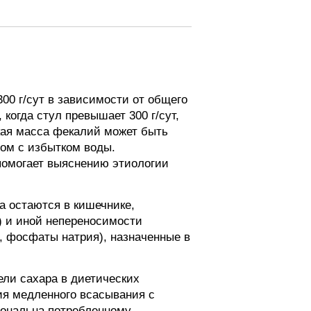
00 г/сут в зависимости от общего
когда стул превышает 300 г/сут,
акая масса фекалий может быть
зом с избытком воды.
помогает выяснению этиологии
а остаются в кишечнике,
) и иной непереносимости
, фосфаты натрия), назначенные в
ели сахара в диетических
ния медленного всасывания с
иональна потребленному