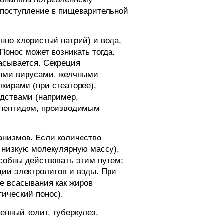
х поступление в пищеварительной
нно хлористый натрий) и вода,
онос может возникать тогда,
сасывается. Секреция
ными вирусами, желчными
жирами (при стеаторее),
дствами (например,
 пептидом, производимым
анизмов. Если количество
 низкую молекулярную массу),
собны действовать этим путем;
ции электролитов и воды. При
е всасывания как жиров
ический понос).
енный колит, туберкулез,