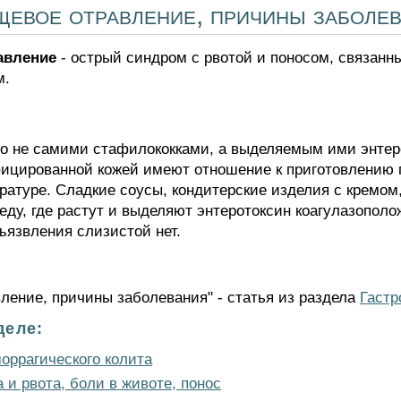
щевое отравление, причины заболе
авление
- острый синдром с рвотой и поносом, связанн
м.
о не самими стафилококками, а выделяемым ими энте
нфицированной кожей имеют отношение к приготовлению 
ратуре. Сладкие соусы, кондитерские изделия с кремом
еду, где растут и выделяют энтеротоксин коагулазопол
ъязвления слизистой нет.
ление, причины заболевания" - статья из раздела
Гастр
деле:
оррагического колита
и рвота, боли в животе, понос