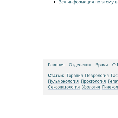
Вся информация по этому в
Главная
Отделения
Врачи
О 
Статьи:
Терапия
Неврология
Гас
Пульмонология
Проктология
Гепа
Сексопатология
Урология
Гинекол
Материалы, размещенные на данной стр
использовать их в качестве медицински
возникшие в результате использования