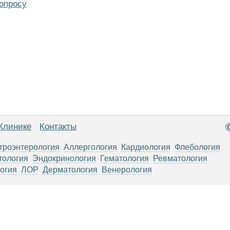
опросу
Клинике
Контакты
троэнтерология
Аллергология
Кардиология
Флебология
тология
Эндокринология
Гематология
Ревматология
огия
ЛОР
Дерматология
Венерология
анице, носят информационный характер и не являются публичной
х рекомендаций. ООО «ТН-Клиника» не несёт ответственности за в
 информации, размещенной на данной странице.