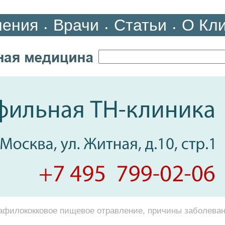
ления
Врачи
Статьи
О Кл
•
•
•
афилококковое пищевое отравление, причины заболева