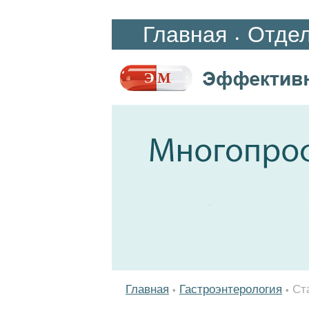
Главная
Отде
•
Главная
Гастроэнтерология
Ст
•
•