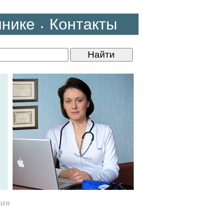
инике
Контакты
•
ния