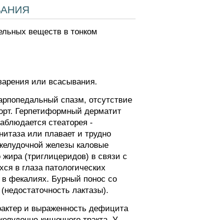
вания
ельных веществ в тонком
варения или всасывания.
карпопедальный спазм, отсутствие
орт. Герпетиформный дерматит
наблюдается стеаторея -
нитаза или плавает и трудно
джелудочной железы каловые
жира (триглицеридов) в связи с
ся в глаза патологических
 в фекалиях. Бурный понос со
(недостаточность лактазы).
актер и выраженность дефицита
елудочно-кишечного тракта. У