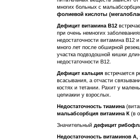
многих больных с мальабсорбци
фолиевой кислоты (мегалоблас
Дефицит витамина В12
встречае
при очень немногих заболевания
недостаточности витамина В12 и
много лет после обширной резек
участка подвздошной кишки длин
недостаточности В12.
Дефицит кальция
встречается р
всасывания, а отчасти связыван
костях и тетании. Рахит у мале
целиакии у взрослых.
Недостаточность тиамина
(вита
мальабсорбция витамина К
(в 
Значительный
дефицит рибофл
Недостаточность витаминов А,