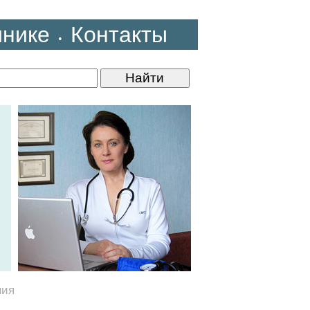
инике
Контакты
•
ния