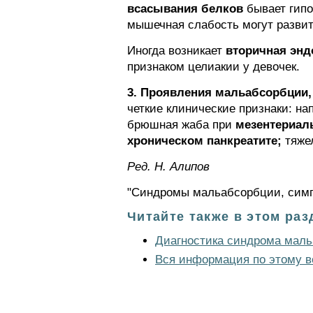
всасывания белков
бывает гипо
мышечная слабость могут развит
Иногда возникает
вторичная энд
признаком целиакии у девочек.
3. Проявления мальабсорбции,
четкие клинические признаки: на
брюшная жаба при
мезентериал
хроническом панкреатите;
тяжел
Ред. Н. Алипов
"Синдромы мальабсорбции, симпт
Читайте также в этом раз
Диагностика синдрома мал
Вся информация по этому в