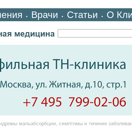
ления
Врачи
Статьи
О Кл
•
•
•
ндромы мальабсорбции, симптомы и течение заболева