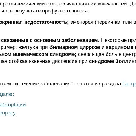
протеинемический отек, обычно нижних конечностей. Де
ься в результате профузного поноса.
окринная недостаточность;
аменорея (первичная или 
 связанные с основным заболеванием.
Некоторые пр
пример, желтуха при
билиарном циррозе и карциноме
ьном ишемическом синдроме;
сверлящая боль в центр
ая стойкая язвенная диспепсия при
синдроме Золлинг
омы и течение заболевания" - статья из раздела
Гастр
деле:
ьабсорбции
опросу