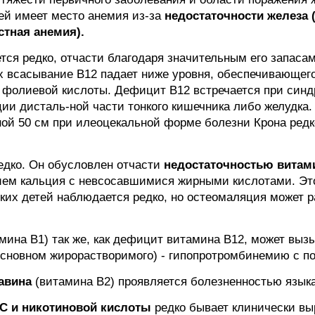
ей имеет место анемия из-за
недостаточности железа 
тная анемия).
тся редко, отчасти благодаря значительным его запасам
х всасывание В12 падает ниже уровня, обеспечивающего
 фолиевой кислоты. Дефицит В12 встречается при синд
ции дисталь-ной части тонкого кишечника либо желудка
ой 50 см при илеоцекальной форме болезни Крона редко
едко. Он обусловлен отчасти
недостаточностью витам
ием кальция с невсосавшимися жирными кислотами. Это
ньких детей наблюдается редко, но остеомаляция может
мина В1) так же, как дефицит витамина В12, может вызы
основном жирорастворимого) - гипопротромбинемию с п
авина
(витамина В2) проявляется болезненностью язык
 С и никотиновой кислоты
редко бывает клинически в