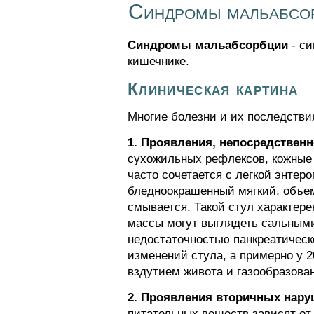
Синдромы мальабсор
Синдромы мальабсорбции
- си
кишечнике.
Клиническая картина
Многие болезни и их последстви
1. Проявления, непосредствен
сухожильных рефлексов, кожные
часто сочетается с легкой энтер
бледноокрашенный мягкий, объем
смывается. Такой стул характер
массы могут выглядеть сальными
недостаточностью панкреатическ
изменений стула, а примерно у 
вздутием живота и газообразован
2. Проявления вторичных нару
питательных веществ зависят от