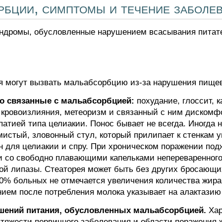
бции, симптомы и течение заболе
ндромы, обусловленные нарушением всасывания питат
я могут вызвать мальабсорбцию из-за нарушения пище
но связанные с мальабсорбцией:
похудание, глоссит, 
 кровоизлияния, метеоризм и связанный с ним дискомф
опатией типа целиакии. Понос бывает не всегда. Иногда 
истый, зловонный стул, который прилипает к стенкам у
ен для целиакии и спру. При хроническом поражении по
 со свободно плавающими капельками непереваренного 
ой липазы. Стеаторея может быть без других бросающих
20% больных не отмечается увеличения количества жира
ием после потребления молока указывает на алактазию 
шений питания, обусловленных мальабсорбцией.
Хар
 тяжести первичного заболевания и области поражения ж