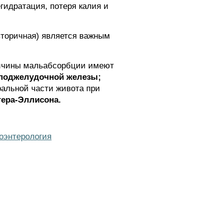
гидратация, потеря калия и
вторичная) является важным
ичины мальабсорбции имеют
 поджелудочной железы;
альной части живота при
ера-Эллисона.
оэнтерология