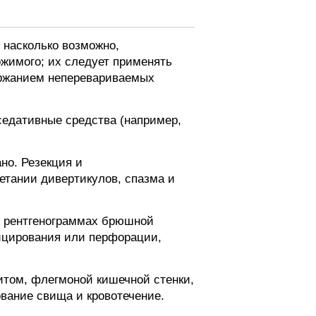
 насколько возможно,
жимого; их следует применять
ержанием неперевариваемых
седативные средства (например,
но. Резекция и
етании дивертикулов, спазма и
х рентгенограммах брюшной
ицирования или перфорации,
том, флегмоной кишечной стенки,
вание свища и кровотечение.