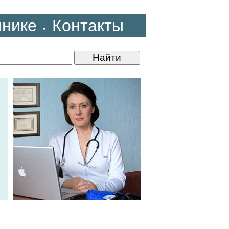
инике
Контакты
•