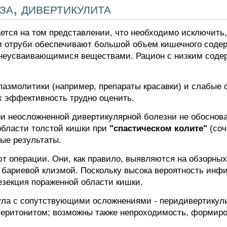
за, дивертикулита
ется на том представлении, что необходимо исключить,
и отруби обеспечивают большой объем кишечного содер
й неусваивающимися веществами. Рацион с низким сод
пазмолитики (например, препараты красавки) и слабые 
х эффективность трудно оценить.
и неосложненной дивертикулярной болезни не обоснова
области толстой кишки при
"спастическом колите"
(соч
ые результаты.
т операции. Они, как правило, выявляются на обзорны
 бариевой клизмой. Поскольку высока вероятность инф
езекция пораженной области кишки.
ула с сопутствующими осложнениями - перидивертикули
еритонитом; возможны также непроходимость, формиро