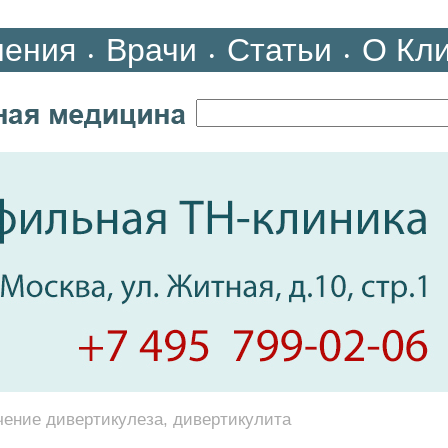
ления
Врачи
Статьи
О Кл
•
•
•
чение дивертикулеза, дивертикулита