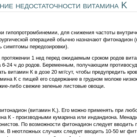
ние недостаточности витамина K
и гипопротромбинемии, для снижения частоты внутрич
рургической операцией обычно назначают фитонадион (ви
ь симптомы передозировки).
протяжении 1 нед перед ожидаемым сроком родов витами
за 6-24 ч до родов. Беременным, получающим противосу
ать витамин К в дозе 20 мг/сут, чтобы предупредить кро
мина К с пищей его содержание в грудном молоке низко
кие-либо свежие зеленые листовые овощи.
итонадион (витамин К,). Его можно применять при люб
ина К - производными кумарина или индандиона. Менад
онистов. По возможности фитонадион следует вводить 
/м. В неотложных случаях следует вводить 10-50 мг фи