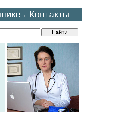
инике
Контакты
•