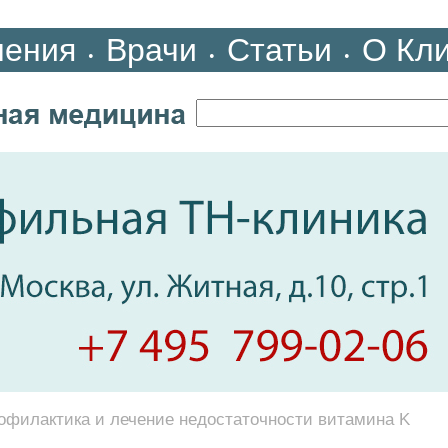
ления
Врачи
Статьи
О Кл
•
•
•
офилактика и лечение недостаточности витамина K