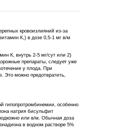
ерепных кровоизлияний из-за
тамин К,) в дозе 0,5-1 мг в/м
н К, внутрь 2-5 мг/сут или 2)
дорожные препараты, следует уже
вотечение у плода. При
е. Это можно предотвратить,
ой гипопротромбинемии, особенно
иона натрия бисульфит
подкожно или в/м. Обычная доза
тонадиона в водном растворе 5%