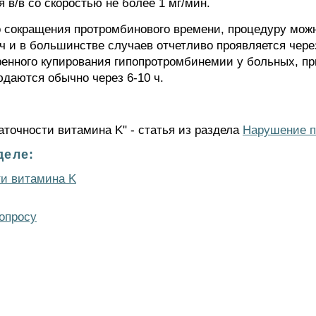
 в/в со скоростью не более 1 мг/мин.
о сокращения протромбинового времени, процедуру можн
 ч и в большинстве случаев отчетливо проявляется через
тренного купирования гипопротромбинемии у больных, 
даются обычно через 6-10 ч.
аточности витамина K" - статья из раздела
Нарушение п
деле:
ти витамина K
опросу