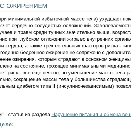
 с ожирением
при минимальной избыточной массе тела) ухудшает пок
 счет сердечно-сосудистых осложнений. Заболеваемост
лучаев и травм среди тучных значительно выше, возраст
но при глубоком отложении жира во внутренних органа
 сердца, а также трех ее главных факторов риска - гип
ягодично-бедренное ожирение не сопряжено с дополните
ечение ожирения, которым страдают в основном женщин
равлено на состояние, грозящее минимальными медицин
т риск - все еще неясно, но уменьшение массы тела р
ельно, сокращение массы тела у большинства страдающ
льным диабетом типа II (инсулинонезависимым) позволя
" - статья из раздела
Нарушение питания и обмена ве
деле: