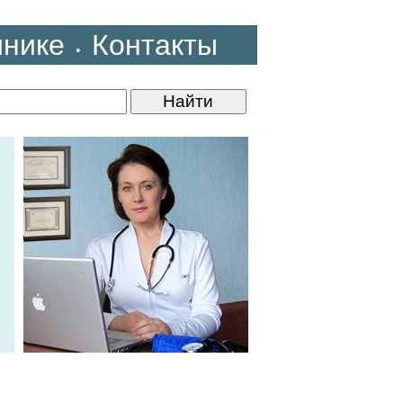
инике
Контакты
•