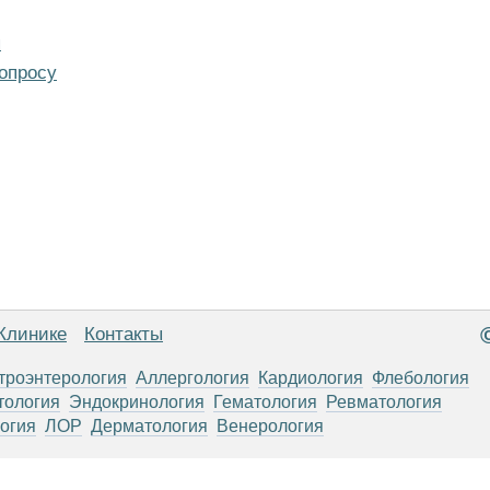
я
опросу
Клинике
Контакты
троэнтерология
Аллергология
Кардиология
Флебология
тология
Эндокринология
Гематология
Ревматология
огия
ЛОР
Дерматология
Венерология