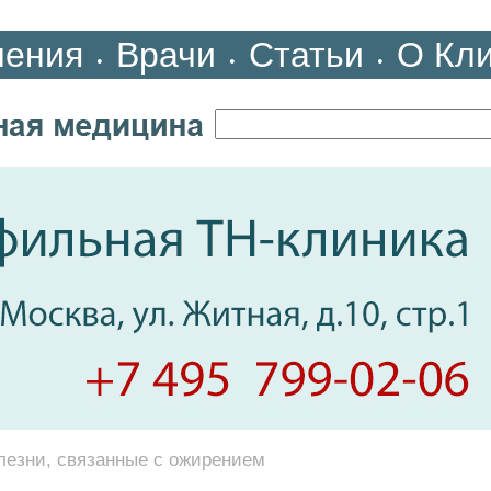
ления
Врачи
Статьи
О Кл
•
•
•
лезни, связанные с ожирением