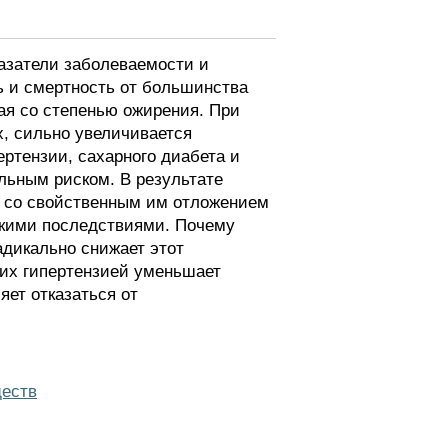
азатели заболеваемости и
ь и смертность от большинства
ая со степенью ожирения. При
х, сильно увеличивается
ертензии, сахарного диабета и
льным риском. В результате
ы со свойственным им отложением
скими последствиями. Почему
адикально снижает этот
их гипертензией уменьшает
ет отказаться от
ществ