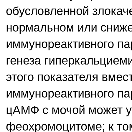
обусловленной злокач
нормальном или сниж
иммунореактивного па
генеза гиперкальцием
этого показателя вме
иммунореактивного па
цАМФ с мочой может у
феохромоцитоме; к то