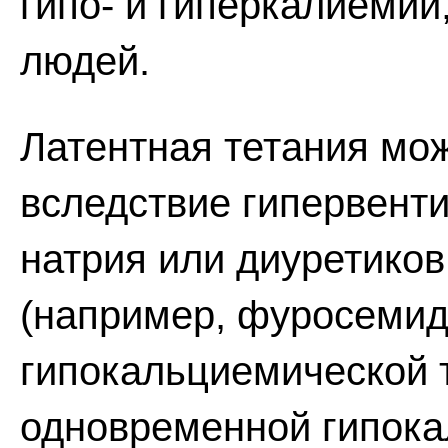
гипо- и гиперкалиемии
людей.
Латентная тетания мо
вследствие гипервент
натрия или диуретико
(например, фуросемид
гипокальциемической 
одновременной гипокал