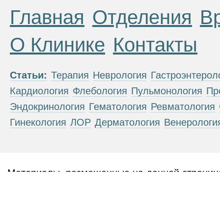
Главная
Отделения
В
О Клинике
Контакты
Статьи:
Терапия
Неврология
Гастроэнтерол
Кардиология
Флебология
Пульмонология
Пр
Эндокринология
Гематология
Ревматология
Гинекология
ЛОР
Дерматология
Венерологи
Материалы, размещенные на данной странице
публичной офертой. Посетители сайта не дол
рекомендаций. ООО «ТН-Клиника» не несёт о
возникшие в результате использования инфо