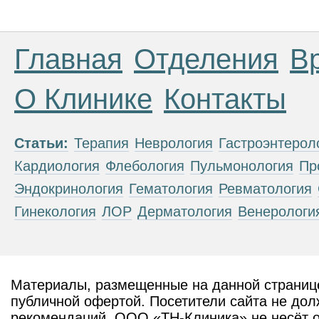
Главная
Отделения
В
О Клинике
Контакты
Статьи:
Терапия
Неврология
Гастроэнтерол
Кардиология
Флебология
Пульмонология
Пр
Эндокринология
Гематология
Ревматология
Гинекология
ЛОР
Дерматология
Венерологи
Материалы, размещенные на данной странице
публичной офертой. Посетители сайта не дол
рекомендаций. ООО «ТН-Клиника» не несёт о