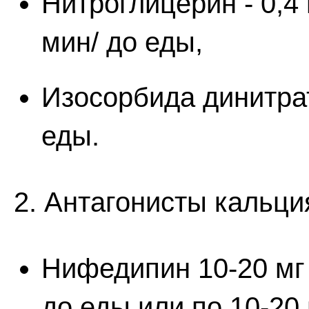
Нитроглицерин - 0,4 
мин/ до еды,
Изосорбида динитрат
еды.
2. Антагонисты кальци
Нифедипин 10-20 мг 
до еды или по 10-20 