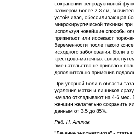
сохранении репродуктивной фун
размером более 2-3 см, значите
устойчивая, обессиливающая бо
микрохирургической техники при
используя новейшие способы оп
прижигают или иссекают поражен
беременности после такого консе
исходного заболевания. Боли в 
крестцово-маточных связок путе
вмешательство не привело к пол
дополнительно применив подав
При упорной боли в области таз
удаления матки и яичников сразу
начало откладывают на 4-6 мес.
женщин желательно сохранить яи
данным от 3,5 до 85%.
Ред. Н. Алипов
"Лечение эндометриоза" - статья