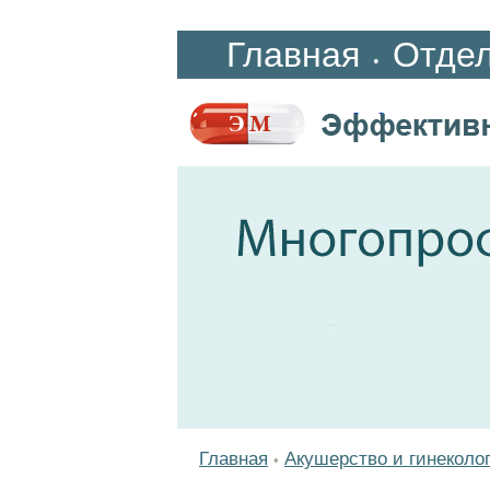
Главная
Отде
•
Главная
Акушерство и гинеколо
•