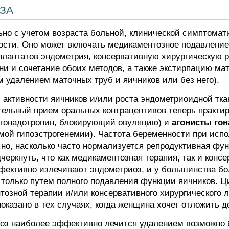
за
но с учетом возраста больной, клинической симптомати
сти. Оно может включать медикаментозное подавление
мплантатов эндометрия, консервативную хирургическую
ни и сочетание обоих методов, а также экстирпацию ма
 удалением маточных труб и яичников или без него).
активности яичников и/или роста эндометриоидной тк
ельный прием оральных контрацептивов теперь практиру
гонадотропин, блокирующий овуляцию) и
агонисты го
мой гипоэстрогенемии). Частота беременности при исп
сно, насколько часто нормализуется репродуктивная фу
еркнуть, что как медикаментозная терапия, так и конс
фективно излечивают эндометриоз, и у большинства б
только путем полного подавления функции яичников. 
тозной терапии и/или консервативного хирургического 
оказано в тех случаях, когда женщина хочет отложить д
оз наиболее эффективно лечится удалением возможно 