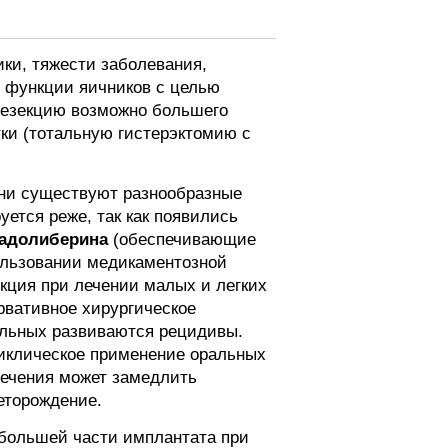
ки, тяжести заболевания,
 функции яичников с целью
 резекцию возможно большего
тки (тотальную гистерэктомию с
ани существуют разнообразные
ется реже, так как появились
надолиберина
(обеспечивающие
ользовании медикаментозной
нкция при лечении малых и легких
ервативное хирургическое
ольных развиваются рецидивы.
Циклическое применение оральных
лечения может замедлить
еторождение.
большей части имплантата при