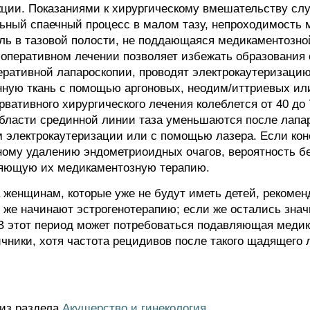
кции. Показаниями к хирургическому вмешательству сл
льный спаечный процесс в малом тазу, непроходимость м
ль в тазовой полости, не поддающаяся медикаментозно
 оперативном лечении позволяет избежать образования с
еративной лапароскопии, проводят электрокаутеризаци
ную ткань с помощью аргоновых, неодим/иттриевых ил
рвативного хирургического лечения колеблется от 40 до
области срединной линии таза уменьшаются после лапа
м электрокаутеризации или с помощью лазера. Если кон
ному удалению эндометриоидных очагов, вероятность б
ляющую их медикаментозную терапию.
а женщинам, которые уже не будут иметь детей, рекоме
 же начинают эстрогенотерапию; если же остались знач
 В этот период может потребоваться подавляющая меди
чники, хотя частота рецидивов после такого щадящего 
 из раздела
Акушерство и гинекология