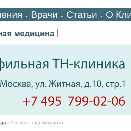
ления
Врачи
Статьи
О Кл
•
•
•
гия
Лечение эндометриоза
•