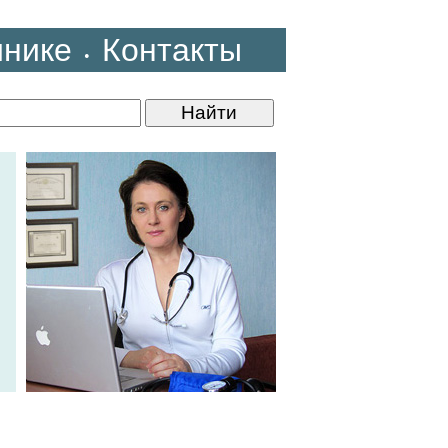
инике
Контакты
•