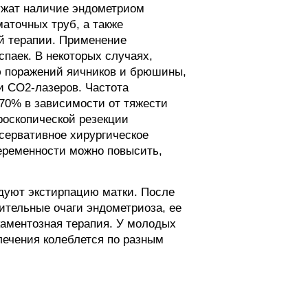
ужат наличие эндометриом
аточных труб, а также
й терапии. Применение
паек. В некоторых случаях,
ю поражений яичников и брюшины,
и СО2-лазеров. Частота
 70% в зависимости от тяжести
роскопической резекции
сервативное хирургическое
еременности можно повысить,
ндуют экстирпацию матки. После
ительные очаги эндометриоза, ее
каментозная терапия. У молодых
лечения колеблется по разным