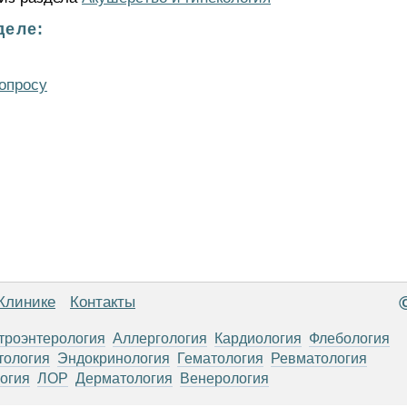
деле:
опросу
Клинике
Контакты
троэнтерология
Аллергология
Кардиология
Флебология
тология
Эндокринология
Гематология
Ревматология
огия
ЛОР
Дерматология
Венерология