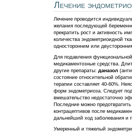
Лечение эндометрио
Лечение проводится индивидуаль
желания последующей беременно
прекратить рост и активность и
количества эндометриоидной тка
односторонним или двусторонним
Для подавления функциональной 
медикаментозные средства. Длит
другие препараты:
даназол
(анти
состояние относительной обрати
терапии составляет 40-60%. Нея
форм эндометриоза. Следует подч
вмешательство недостаточно эф
Последние можно предотвратить 
контрацептивов после медикамен
дальнейший ход заболевания и п
Умеренный и тяжелый эндометри