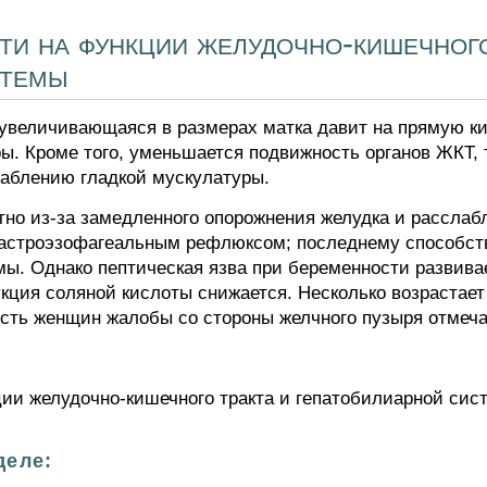
и на функции желудочно-кишечного
стемы
увеличивающаяся в размерах матка давит на прямую к
ы. Кроме того, уменьшается подвижность органов ЖКТ, 
лаблению гладкой мускулатуры.
тно из-за замедленного опорожнения желудка и расслаб
гастроэзофагеальным рефлюксом; последнему способст
ы. Однако пептическая язва при беременности развивае
кция соляной кислоты снижается. Несколько возрастает
сть женщин жалобы со стороны желчного пузыря отмеч
ии желудочно-кишечного тракта и гепатобилиарной сист
деле: