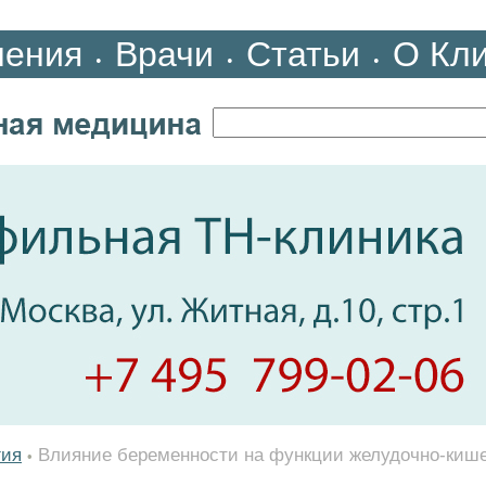
ления
Врачи
Статьи
О Кл
•
•
•
гия
Влияние беременности на функции желудочно-кише
•