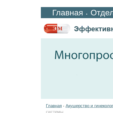
Главная
Отде
•
Главная
Акушерство и гинеколо
•
системы