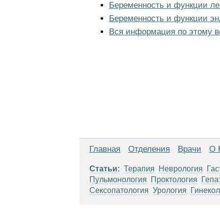
Беременность и функции ле
Беременность и функции э
Вся информация по этому в
Главная
Отделения
Врачи
О 
Статьи:
Терапия
Неврология
Гас
Пульмонология
Проктология
Гепа
Сексопатология
Урология
Гинекол