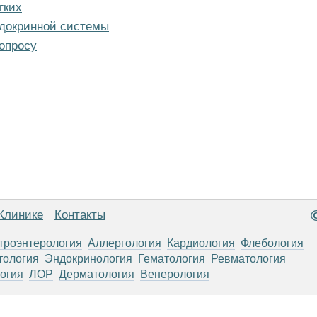
гких
ндокринной системы
опросу
Клинике
Контакты
троэнтерология
Аллергология
Кардиология
Флебология
тология
Эндокринология
Гематология
Ревматология
огия
ЛОР
Дерматология
Венерология