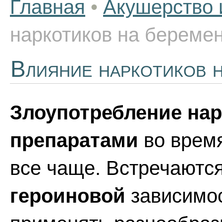
Главная
•
Акушерство 
наркотиков на береме
Влияние наркотиков 
Злоупотребление на
препаратами
во врем
все чаще. Встречаютс
героиновой
зависимос