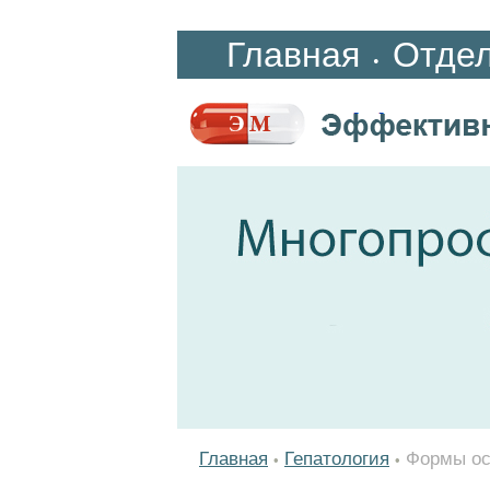
Главная
Отде
•
Главная
Гепатология
Формы ос
•
•