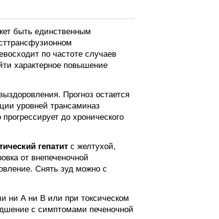
жет быть единственным
осттрансфузионном
евосходит по частоте случаев
айти характерное повышение
выздоровления. Прогноз остается
ации уровней трансаминаз
 прогрессирует до хронического
тический гепатит
с желтухой,
овка от внепеченочной
овление. Снять зуд можно с
 ни А ни В или при токсическом
удшение с симптомами печеночной