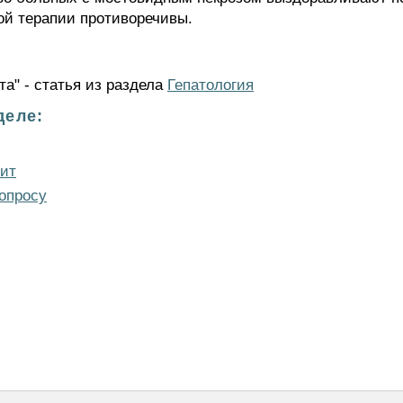
ой терапии противоречивы.
та" - статья из раздела
Гепатология
деле:
тит
опросу