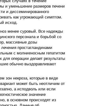
торых случаях в течение
имы и уменьшение размеров печени
ости и диссеминированного
ривать как угрожающий симптом.
ый исход.
гноз менее суровый. Все надежды
инского персонала и борьбой со
ер, массивные дозы
и лечения простагландинами
больным с молниеносным гепатитом
х для операции делает результаты
ившие обычно выздоравливают
м зон некроза, которые в виде
 вариант может быть неотличим от
езапно, а исподволь или если
огностическое значение
но, в основном происходят из
олностью. Данные об