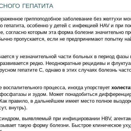
сного гепатита
раженное гриппоподобное заболевание без желтухи мо
о гепатита, особенно у детей с инфекцией HAV и при п
, согласно которым эта форма болезни значительно пр
обычно пропускается, если не предпринимают попытку н
чается у незначительной части больных в период фазы 
 развивается редко. Неоднократные рецидивы и флукту
усном гепатите С, однако в этих случаях болезнь часто
 воспалительного процесса, иногда упорствует
холеста
фосфатазы и зудом. Может понадобиться дифференцир
Как правило, в дальнейшем имеет место полное выздор
ут, внутрь).
синдром, выявляемый при инфицировании HBV, агентами
ызывает такую форму болезни. Быстрое клиническое ух