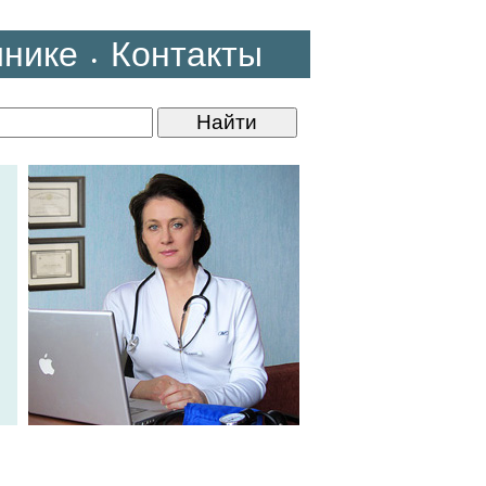
инике
Контакты
•