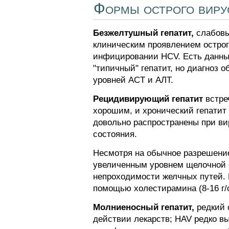
Формы острого виру
Безжелтушный гепатит,
слабовы
клиническим проявлением острог
инфицировании HCV. Есть данные
"типичный" гепатит, но диагноз 
уровней ACT и АЛТ.
Рецидивирующий гепатит
встре
хорошим, и хронический гепатит
довольно распространены при вир
состояния.
Несмотря на обычное разрешение
увеличенным уровнем щелочной 
непроходимости желчных путей. 
помощью холестирамина (8-16 г/с
Молниеносный гепатит,
редкий 
действии лекарств; HAV редко в