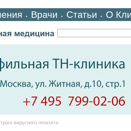
ления
Врачи
Статьи
О Кл
•
•
•
трого вирусного гепатита