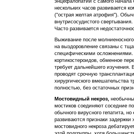
энцефалопатии с самого начала 
нескольких часов развивается к
("острая желтая атрофия"). Обы
внутрисосудистого свертывания.
Часто развивается недостаточно
Выживание после молниеносного 
на выздоровление связаны с тща
специфическими осложнениями. 
кортикостероидов, обменное пере
требует дальнейшего изучения. 
проводят срочную трансплантаци
хирургического вмешательства 
полностью, без остаточных приз
Мостовидный некроз,
необычный
мостиков соединяют соседние по
обычного вирусного гепатита, но
развиваются признаки задержки 
мостовидного некроза дебатирует
этой подгруппы, хотя большинс