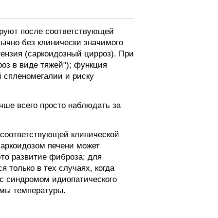
ируют после соответствующей
бычно без клинически значимого
ензия (саркоидозный цирроз). При
оз в виде тяжей"); функция
й спленомегалии и риску
чше всего просто наблюдать за
, соответствующей клинической
аркоидозом печени может
это развитие фиброза; для
 только в тех случаях, когда
 с синдромом идиопатического
емы температуры.