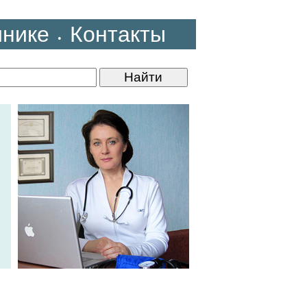
инике
Контакты
•