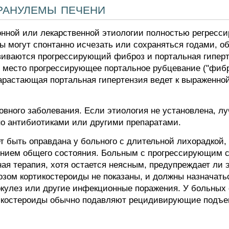
ранулемы печени
нной или лекарственной этиологии полностью регресс
ы могут спонтанно исчезать или сохраняться годами, о
звиваются прогрессирующий фиброз и портальная гиперт
т место прогрессирующее портальное рубцевание ("фибр
нарастающая портальная гипертензия ведет к выраженно
овного заболевания. Если этиология не установлена, лу
но антибиотиками или другими препаратами.
т быть оправдана у больного с длительной лихорадкой
нием общего состояния. Больным с прогрессирующим с
ая терапия, хотя остается неясным, предупреждает ли 
ом кортикостероиды не показаны, и должны назначаться
кулез или другие инфекционные поражения. У больных
ртикостероиды обычно подавляют рецидивирующие подъ