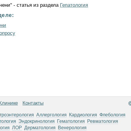
чени" - статья из раздела
Гепатология
деле:
ени
опросу
Клинике
Контакты
троэнтерология
Аллергология
Кардиология
Флебология
тология
Эндокринология
Гематология
Ревматология
огия
ЛОР
Дерматология
Венерология