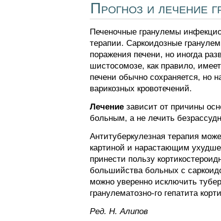
Прогноз и лечение г
Печеночные гранулемы инфекцио
терапии. Саркоидозные гранулем
поражения печени, но иногда ра
шистосомозе, как правило, имее
печени обычно сохраняется, но 
варикозных кровотечений.
Лечение
зависит от причины осн
больным, а не лечить безрассуд
Антитуберкулезная терапия може
картиной и нарастающим ухудше
принести пользу кортикостероидн
большийства больных с саркоидоз
можно уверенно исключить тубер
гранулематозно-го гепатита ко
Ред. Н. Алипов