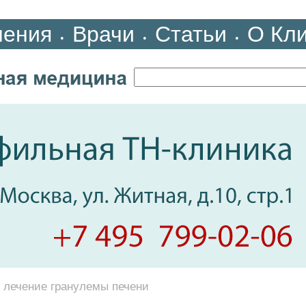
ления
Врачи
Статьи
О Кл
•
•
•
и лечение гранулемы печени