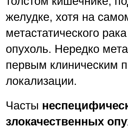
толстом кишечнике, п
желудке, хотя на само
метастатического рак
опухоль. Нередко мет
первым клиническим п
локализации.
Часты
неспецифичес
злокачественных опу