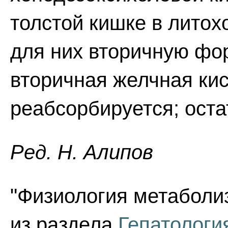
толстой кишке в литох
для них вторичную фо
вторичная желчная ки
реабсорбируется; ост
Ред. Н. Алипов
"Физиология метаболиз
из раздела
Гепатологи