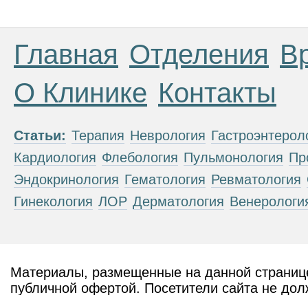
Главная
Отделения
В
О Клинике
Контакты
Статьи:
Терапия
Неврология
Гастроэнтерол
Кардиология
Флебология
Пульмонология
Пр
Эндокринология
Гематология
Ревматология
Гинекология
ЛОР
Дерматология
Венерологи
Материалы, размещенные на данной странице
публичной офертой. Посетители сайта не дол
рекомендаций. ООО «ТН-Клиника» не несёт о