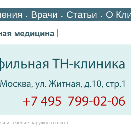
ления
Врачи
Статьи
О Кл
•
•
•
ы и течение наружного отита