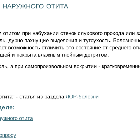
 наружного отита
отитом при набухании стенок слухового прохода или з
ль, дурно пахнущие выделения и тугоухость. Болезненн
ает возможность отличить это состояние от среднего от
хшей и покрыта влажным гнойным детритом.
ь, а при самопроизвольном вскрытии - кратковременн
тита" - статья из раздела
ЛОР-болезни
деле:
ружного отита
опросу