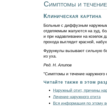
Симптомы и течение
Клиническая картина
Больные с диффузным наружным 
отделяемым жалуются на зуд, бо
и при надавливании на козелок д
прохода выглядит красной, набу
Фурункулы вызывают сильную бол
из уха.
Ред. Н. Алипов
"Симптомы и течение наружного о
Читайте также в этом раз
Наружный отит, причины на
Лечение наружного отита
Вся информация по этому в