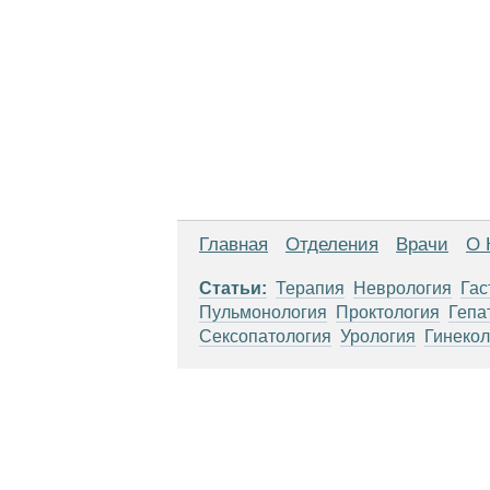
Главная
Отделения
Врачи
О 
Статьи:
Терапия
Неврология
Гас
Пульмонология
Проктология
Гепа
Сексопатология
Урология
Гинекол
Материалы, размещенные на данной стр
использовать их в качестве медицински
возникшие в результате использования