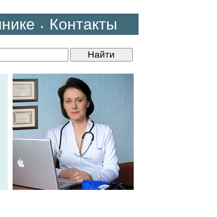
инике
Контакты
•