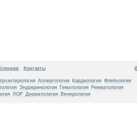
Клинике
Контакты
троэнтерология
Аллергология
Кардиология
Флебология
тология
Эндокринология
Гематология
Ревматология
огия
ЛОР
Дерматология
Венерология
анице, носят информационный характер и не являются публичной
х рекомендаций. ООО «ТН-Клиника» не несёт ответственности за в
 информации, размещенной на данной странице.