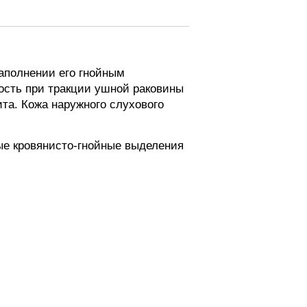
аполнении его гнойным
ость при тракции ушной раковины
ита. Кожа наружного слухового
ые кровянисто-гнойные выделения