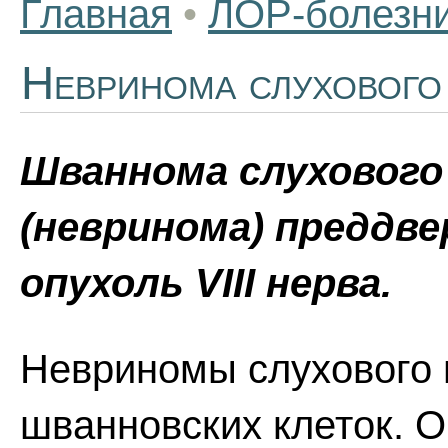
Главная
•
ЛОР-болезн
Невринома слухового
Шваннома слухового
(невринома) преддве
опухоль VIII нерва.
Невриномы слухового 
шванновских клеток. О