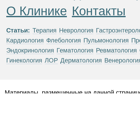
О Клинике
Контакты
Статьи:
Терапия
Неврология
Гастроэнтерол
Кардиология
Флебология
Пульмонология
Пр
Эндокринология
Гематология
Ревматология
Гинекология
ЛОР
Дерматология
Венерологи
Материалы, размещенные на данной странице
публичной офертой. Посетители сайта не дол
рекомендаций. ООО «ТН-Клиника» не несёт о
возникшие в результате использования инфо
ЕСТЬ ПРОТИВОПОКАЗАН