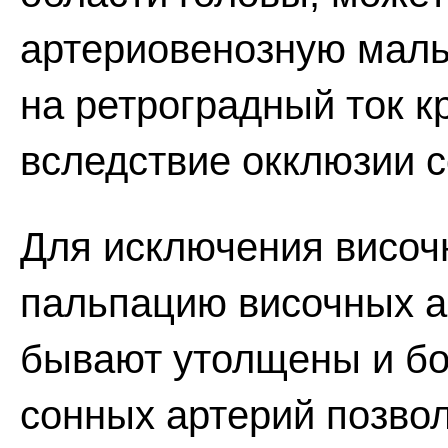
артериовенозную маль
на ретроградный ток к
вследствие окклюзии с
Для исключения височ
пальпацию височных ар
бывают утолщены и бо
сонных артерий позво