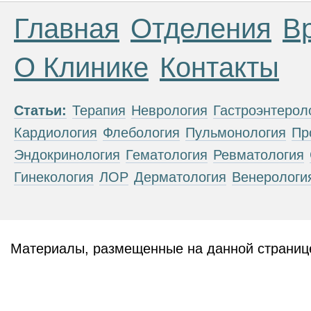
Главная
Отделения
В
О Клинике
Контакты
Статьи:
Терапия
Неврология
Гастроэнтерол
Кардиология
Флебология
Пульмонология
Пр
Эндокринология
Гематология
Ревматология
Гинекология
ЛОР
Дерматология
Венерологи
Материалы, размещенные на данной странице
публичной офертой. Посетители сайта не дол
рекомендаций. ООО «ТН-Клиника» не несёт о
возникшие в результате использования инфо