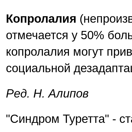
Копролалия
(непроизв
отмечается у 50% бол
копролалия могут прив
социальной дезадапта
Ред. Н. Алипов
"Синдром Туретта" - с