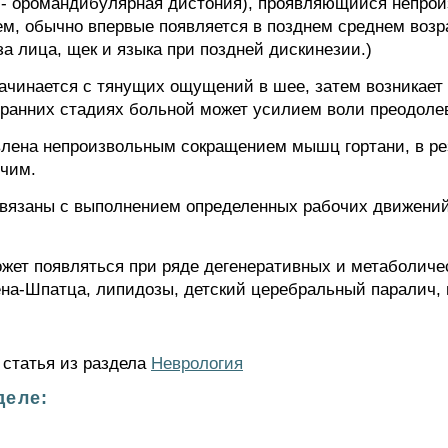
- оромандибулярная дистония), проявляющийся непро
м, обычно впервые появляется в позднем среднем возр
а лица, щек и языка при поздней дискинезии.)
ачинается с тянущих ощущений в шее, затем возникает 
 ранних стадиях больной может усилием воли преодоле
лена непроизвольным сокращением мышц гортани, в рез
учим.
вязаны с выполнением определенных рабочих движений
жет появляться при ряде дегенеративных и метаболичес
на-Шпатца, липидозы, детский церебральный паралич, 
 статья из раздела
Неврология
деле: