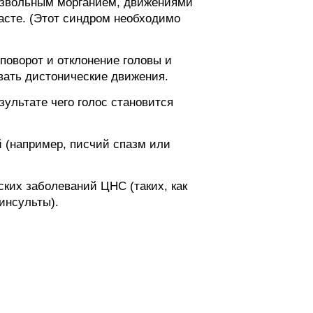
извольным морганием, движениями
асте. (Этот синдром необходимо
поворот и отклонение головы и
вать дистонические движения.
ультате чего голос становится
 (например, писчий спазм или
ких заболеваний ЦНС (таких, как
инсульты).