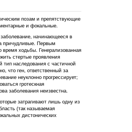
гическим позам и препятствующие
гментарные и фокальные.
е заболевание, начинающееся в
ма причудливые. Первым
о время ходьбы. Генерализованная
ужить стертые проявления
й тип наследования с частичной
о, что ген, ответственный за
евание неуклонно прогрессирует;
оваться гротескная
ова заболевания неизвестна.
оторые затрагивают лишь одну из
бласть (так называемая
фокальных дистонических