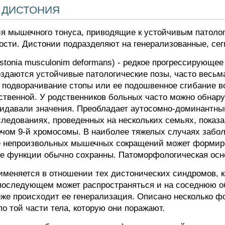
 дистония
я мышечного тонуса, приводящие к устойчивым патоло
ости. Дистонии подразделяют на генерализованные, се
stonia musculonim deformans) - редкое прогрессирующе
создаются устойчивые патологические позы, часто весь
 подворачивание стопы или ее подошвенное сгибание в
ственной. У родственников больных часто можно обнар
ридавали значения. Преобладает аутосомно-доминантны
ледованиях, проведенных на нескольких семьях, показан
чом 9-й хромосомы. В наиболее тяжелых случаях забол
те непроизвольных мышечных сокращений может формир
е функции обычно сохранны. Патоморфологическая осн
меняется в отношении тех дистонических синдромов, к
 последующем может распространяться и на соседнюю о
еже происходит ее генерализация. Описано несколько 
о той части тела, которую они поражают.