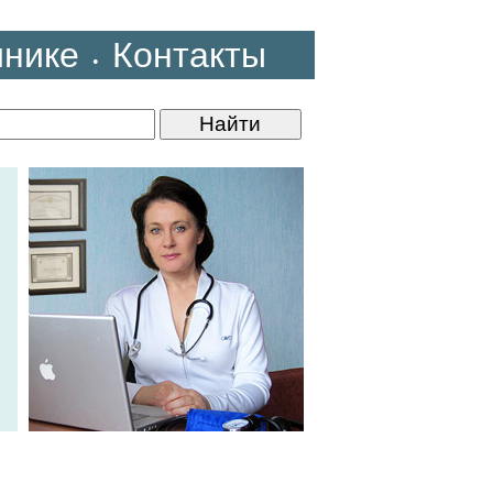
инике
Контакты
•