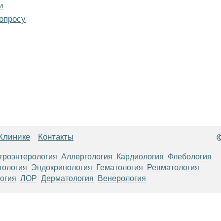
и
опросу
Клинике
Контакты
троэнтерология
Аллергология
Кардиология
Флебология
тология
Эндокринология
Гематология
Ревматология
огия
ЛОР
Дерматология
Венерология
анице, носят информационный характер и не являются публичной