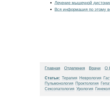
Лечение мышечной дистони
Вся информация по этому в
Главная
Отделения
Врачи
О 
Статьи:
Терапия
Неврология
Гас
Пульмонология
Проктология
Гепа
Сексопатология
Урология
Гинекол
Материалы, размещенные на данной стр