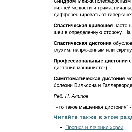
Синдром Мейжа
(блефароспазм 
нижней челюсти и гримасничанье
дифференцировать от гиперкинез
Спастическая кривошея
часто н
шеи в определенную сторону. На
Спастическая дистония
обуслов
глухим, напряженным или скрип
Профессиональные дистонии
с
дистония машинисток).
Симптоматическая дистония
мо
болезни Вильсона и Галлерворде
Ред. Н. Алипов
"Что такое мышечная дистония" -
Читайте также в этом раз
Прогноз и лечение хореи