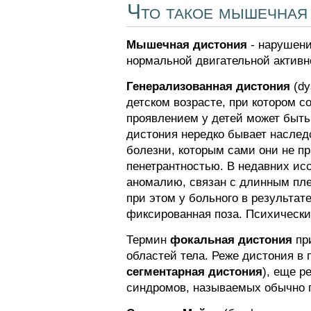
Что такое мышечная
Мышечная дистония
- нарушени
нормальной двигательной активн
Генерализованная дистония
(dy
детском возрасте, при котором 
проявлением у детей может быть
дистония нередко бывает наслед
болезни, которым сами они не п
пенетрантностью. В недавних исс
аномалию, связан с длинным пле
при этом у больного в результа
фиксированная поза. Психически
Термин
фокальная дистония
при
областей тела. Реже дистония в
сегментарная дистония
), еще р
синдромов, называемых обычно п