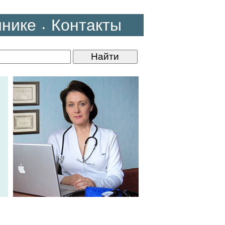
инике
Контакты
•