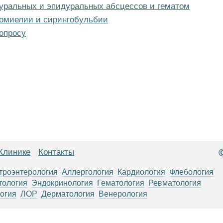
дуральных и эпидуральных абсцессов и гематом
гомиелии и сирингобульбии
опросу
Клинике
Контакты
троэнтерология
Аллергология
Кардиология
Флебология
тология
Эндокринология
Гематология
Ревматология
огия
ЛОР
Дерматология
Венерология