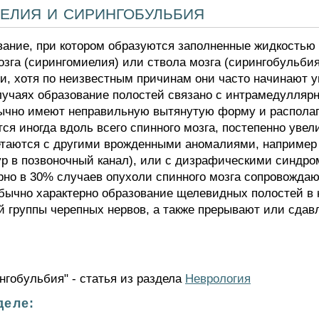
елия и сирингобульбия
вание, при котором образуются заполненные жидкостью
мозга (сирингомиелия) или ствола мозга (сирингобульби
, хотя по неизвестным причинам они часто начинают у
лучаях образование полостей связано с интрамедулляр
ычно имеют неправильную вытянутую форму и располаг
тся иногда вдоль всего спинного мозга, постепенно увел
таются с другими врожденными аномалиями, например
р в позвоночный канал), или с дизрафическими синдр
рно в 30% случаев опухоли спинного мозга сопровождаю
бычно характерно образование щелевидных полостей в 
й группы черепных нервов, а также прерывают или сда
нгобульбия" - статья из раздела
Неврология
деле: