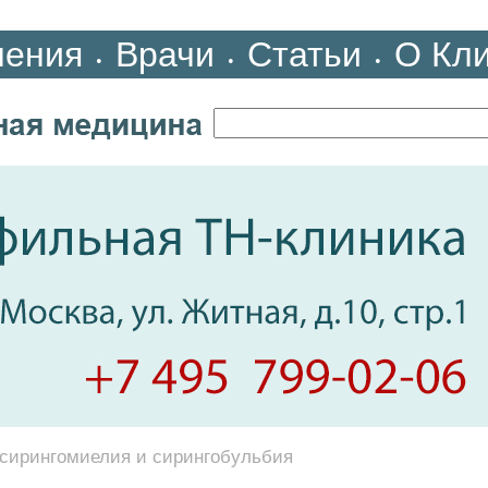
ления
Врачи
Статьи
О Кл
•
•
•
 сирингомиелия и сирингобульбия