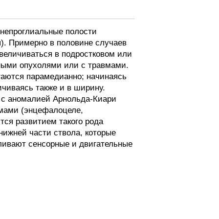
 непроглиальные полости
я). Примерно в половине случаев
величиваться в подростковом или
ными опухолями или с травмами.
аются парамедианно; начинаясь
ичиваясь также и в ширину.
 с аномалией Арнольда-Киари
омами (энцефалоцеле,
тся развитием такого рода
нижней части ствола, которые
вливают сенсорные и двигательные