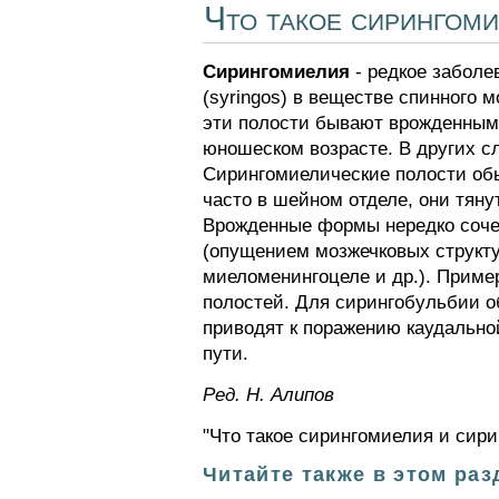
Что такое сирингоми
Сирингомиелия
- редкое заболе
(syringos) в веществе спинного 
эти полости бывают врожденными
юношеском возрасте. В других с
Сирингомиелические полости об
часто в шейном отделе, они тяну
Врожденные формы нередко соче
(опущением мозжечковых структу
миеломенингоцеле и др.). Приме
полостей. Для сирингобульбии о
приводят к поражению каудально
пути.
Ред. Н. Алипов
"Что такое сирингомиелия и сири
Читайте также в этом раз